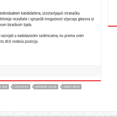
individualnim kandidatima, izostavljajući stranačku
tivnije rezultate i spriječili mogućnost utjecaja glasova iz
čkom biračkom tijelu.
ka razvijati u nadolazećim sedmicama, no prema ovim
sto drži vodeću poziciju.
I 2024
IZDVOJENO
MIRJANA GOLUB
RAMIZ MESA