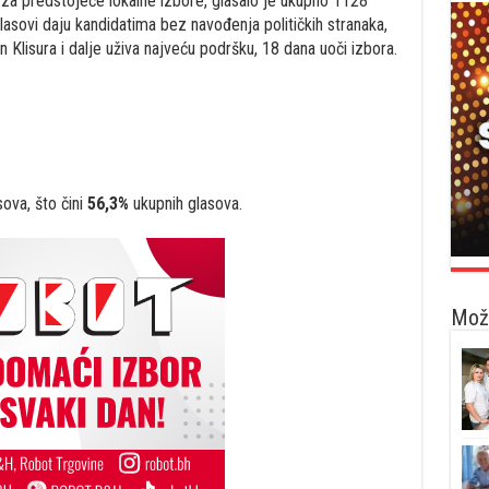
a za predstojeće lokalne izbore, glasalo je ukupno 1128
lasovi daju kandidatima bez navođenja političkih stranaka,
 Klisura i dalje uživa najveću podršku, 18 dana uoči izbora.
ova, što čini
56,3%
ukupnih glasova.
Možd