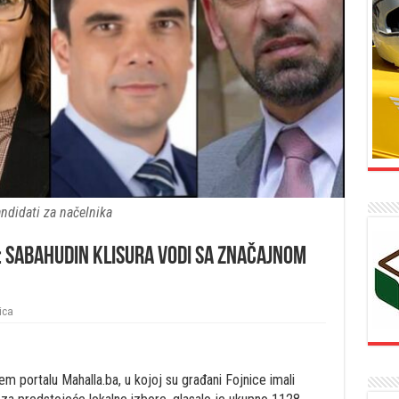
ndidati za načelnika
 Sabahudin Klisura vodi sa značajnom
ica
 portalu Mahalla.ba, u kojoj su građani Fojnice imali