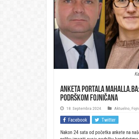
Ka
Anketa portala Mahalla.ba:
podrškom Fojničana
18. Septembra 2024.
Aktuelno
,
Fojn
Facebook
Twitter
Nakon 24 sata od početka ankete na našem