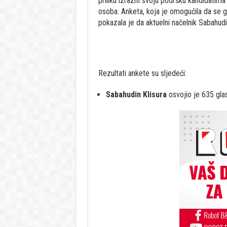
priliku izraziti svoju podršku kandidatim
osoba. Anketa, koja je omogućila da se g
pokazala je da aktuelni načelnik Sabahudin
Rezultati ankete su sljedeći:
Sabahudin Klisura
osvojio je 635 glas