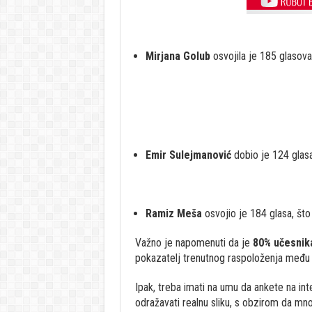
Mirjana Golub
osvojila je 185 glasov
Emir Sulejmanović
dobio je 124 glasa
Ramiz Meša
osvojio je 184 glasa, što
Važno je napomenuti da je
80% učesnik
pokazatelj trenutnog raspoloženja među 
Ipak, treba imati na umu da ankete na in
odražavati realnu sliku, s obzirom da mnog