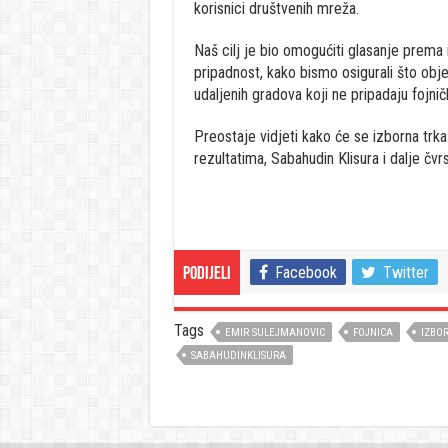
korisnici društvenih mreža.
Naš cilj je bio omogućiti glasanje prema 
pripadnost, kako bismo osigurali što objek
udaljenih gradova koji ne pripadaju fojni
Preostaje vidjeti kako će se izborna tr
rezultatima, Sabahudin Klisura i dalje čvr
Facebook
Twitter
Podijeli
Tags
EMIR SULEJMANOVIC
FOJNICA
IZBOR
SABAHUDINKLISURA