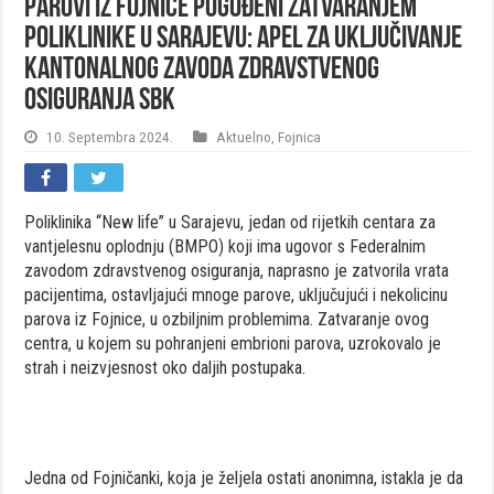
Parovi iz Fojnice pogođeni zatvaranjem
poliklinike u Sarajevu: Apel za uključivanje
Kantonalnog zavoda zdravstvenog
osiguranja SBK
10. Septembra 2024.
Aktuelno
,
Fojnica
Poliklinika “New life” u Sarajevu, jedan od rijetkih centara za
vantjelesnu oplodnju (BMPO) koji ima ugovor s Federalnim
zavodom zdravstvenog osiguranja, naprasno je zatvorila vrata
pacijentima, ostavljajući mnoge parove, uključujući i nekolicinu
parova iz Fojnice, u ozbiljnim problemima. Zatvaranje ovog
centra, u kojem su pohranjeni embrioni parova, uzrokovalo je
strah i neizvjesnost oko daljih postupaka.
Jedna od Fojničanki, koja je željela ostati anonimna, istakla je da