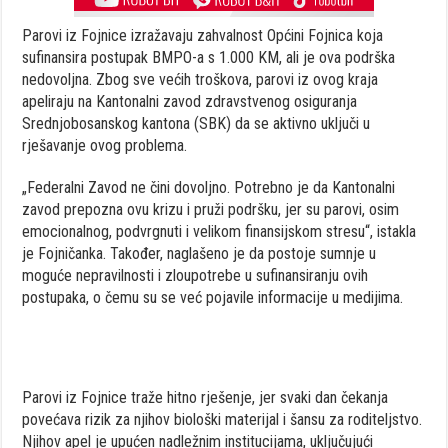
Parovi iz Fojnice izražavaju zahvalnost Općini Fojnica koja
sufinansira postupak BMPO-a s 1.000 KM, ali je ova podrška
nedovoljna. Zbog sve većih troškova, parovi iz ovog kraja
apeliraju na Kantonalni zavod zdravstvenog osiguranja
Srednjobosanskog kantona (SBK) da se aktivno uključi u
rješavanje ovog problema.
„Federalni Zavod ne čini dovoljno. Potrebno je da Kantonalni
zavod prepozna ovu krizu i pruži podršku, jer su parovi, osim
emocionalnog, podvrgnuti i velikom finansijskom stresu“, istakla
je Fojničanka. Također, naglašeno je da postoje sumnje u
moguće nepravilnosti i zloupotrebe u sufinansiranju ovih
postupaka, o čemu su se već pojavile informacije u medijima.
Parovi iz Fojnice traže hitno rješenje, jer svaki dan čekanja
povećava rizik za njihov biološki materijal i šansu za roditeljstvo.
Njihov apel je upućen nadležnim institucijama, uključujući