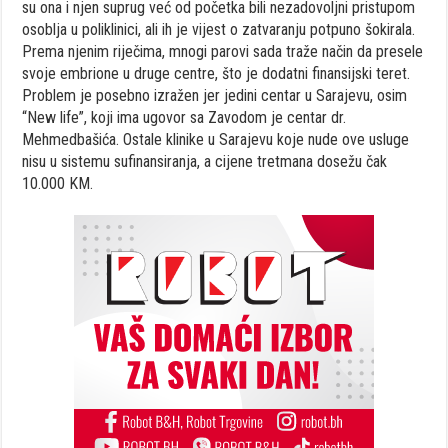
su ona i njen suprug već od početka bili nezadovoljni pristupom
osoblja u poliklinici, ali ih je vijest o zatvaranju potpuno šokirala.
Prema njenim riječima, mnogi parovi sada traže način da presele
svoje embrione u druge centre, što je dodatni finansijski teret.
Problem je posebno izražen jer jedini centar u Sarajevu, osim
“New life”, koji ima ugovor sa Zavodom je centar dr.
Mehmedbašića. Ostale klinike u Sarajevu koje nude ove usluge
nisu u sistemu sufinansiranja, a cijene tretmana dosežu čak
10.000 KM.