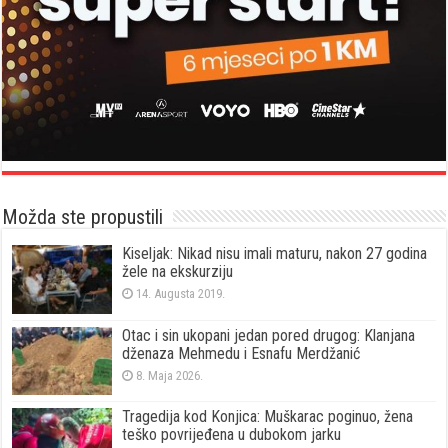
Možda ste propustili
Kiseljak: Nikad nisu imali maturu, nakon 27 godina
žele na ekskurziju
14. Augusta 2019.
Otac i sin ukopani jedan pored drugog: Klanjana
dženaza Mehmedu i Esnafu Merdžanić
8. Maja 2026.
Tragedija kod Konjica: Muškarac poginuo, žena
teško povrijeđena u dubokom jarku