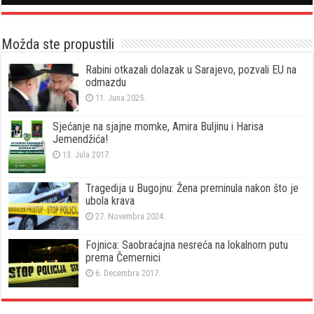
Možda ste propustili
Rabini otkazali dolazak u Sarajevo, pozvali EU na
odmazdu
11. Juna 2025.
Sjećanje na sjajne momke, Amira Buljinu i Harisa
Jemendžića!
13. Jula 2017.
Tragedija u Bugojnu: Žena preminula nakon što je
ubola krava
27. Novembra 2024.
Fojnica: Saobraćajna nesreća na lokalnom putu
prema Čemernici
6. Decembra 2017.