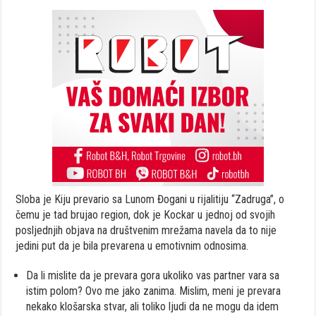
Sloba je Kiju prevario sa Lunom Đogani u rijalitiju “Zadruga”, o
čemu je tad brujao region, dok je Kockar u jednoj od svojih
posljednjih objava na društvenim mrežama navela da to nije
jedini put da je bila prevarena u emotivnim odnosima.
Da li mislite da je prevara gora ukoliko vas partner vara sa
istim polom? Ovo me jako zanima. Mislim, meni je prevara
nekako klošarska stvar, ali toliko ljudi da ne mogu da idem