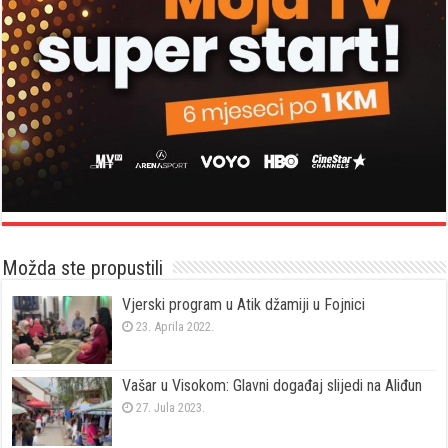
Možda ste propustili
Vjerski program u Atik džamiji u Fojnici
23. Aprila 2022.
Vašar u Visokom: Glavni događaj slijedi na Aliđun
27. Jula 2023.