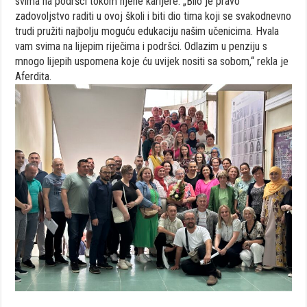
svima na podršci tokom njene karijere. „Bilo je pravo
zadovoljstvo raditi u ovoj školi i biti dio tima koji se svakodnevno
trudi pružiti najbolju moguću edukaciju našim učenicima. Hvala
vam svima na lijepim riječima i podršci. Odlazim u penziju s
mnogo lijepih uspomena koje ću uvijek nositi sa sobom,“ rekla je
Aferdita.