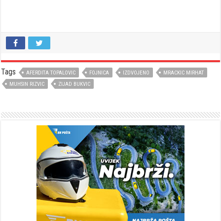
Tags
AFERDITA TOPALOVIC
FOJNICA
IZDVOJENO
MRACKIC MIRHAT
MUHSIN RIZVIC
ZIJAD BUKVIC