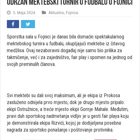
Održan mektebski turnir u fudbalu u Fojnici
5. Maja 2024.
Aktuelno
,
Fojnica
Sporstka sala u Fojnici je danas bila domaćin spektakularnog
mektebskog turnira u fudbalu, okupljajući mektebe iz čitavog
medžlisa. Ovaj nezaboravni događaj nije samo bio prilika za
takmičenje, već i za zajedništvo, fair play i spomen na jednog od
svojih preminulih članova.
Svi mektebi su dali svoj maksimum, ali je ekipa iz Prokosa
zasluženo odnijela prvo mjesto, dok je drugo mjesto pripalo
ekipi Ostružnice, a treće mjesto ekipi Gornje Mahale. Međutim,
pravi duh sportskog nadmetanja vidljiv je u gesti fair playa koju
je demonstrirala ekipa Rizvići, kojoj je dodijeljena posebna
nagrada za sportsko ponašanje i poštovanje protivnika.