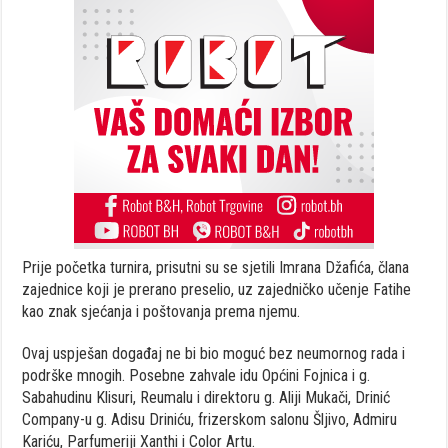
Prije početka turnira, prisutni su se sjetili Imrana Džafića, člana
zajednice koji je prerano preselio, uz zajedničko učenje Fatihe
kao znak sjećanja i poštovanja prema njemu.
Ovaj uspješan događaj ne bi bio moguć bez neumornog rada i
podrške mnogih. Posebne zahvale idu Općini Fojnica i g.
Sabahudinu Klisuri, Reumalu i direktoru g. Aliji Mukači, Drinić
Company-u g. Adisu Driniću, frizerskom salonu Šljivo, Admiru
Kariću, Parfumeriji Xanthi i Color Artu.