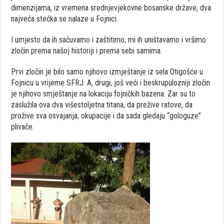
dimenzijama, iz vremena srednjevjekovne bosanske države, dva
najveća stećka se nalaze u Fojnici.
I umjesto da ih sačuvamo i zaštitimo, mi ih uništavamo i vršimo
zločin prema našoj historiji i prema sebi samima.
Prvi zločin je bilo samo njihovo izmještanje iz sela Otigošće u
Fojnicu u vrijeme SFRJ. A, drugi, još veći i beskrupulozniji zločin
je njihovo smještanje na lokaciju fojničkih bazena. Zar su to
zaslužila ova dva višestoljetna titana, da prežive ratove, da
prožive sva osvajanja, okupacije i da sada gledaju “gologuze”
plivače.