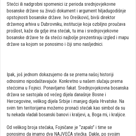
Stećci ili nadgrobni spomenici iz perioda srednjovjekovne
bosanske države su živući dokument i argument hiljadugodišnje
opstojnosti bosanske države. Ivo Orešković, bivši direktor
državnog arhiva u Dubrovniku, institucije koja ozbiljno proučava
prošlost, kaže da gdje ima stećak, tu ima i srednjovjekovne
bosanske države te da stećci najbolje prezentiraju izgled i mapu
države sa kojom se ponosimo i čiji smo nasljednici.
Ipak, još jednom dokazujemo da se prema našoj historiji
odnosimo nipodaštavajuće. Konkretno u našem slučaju prema
stećcima u Fojnici. Ponavljamo fakat. Srednjovjekovna bosanska
država se sastojala od većeg dijela današnje Bosne i
Hercegovine, velikog dijela Srbije i manjeg dijela Hrvatske. Na
svim tim teritorijama možemo pronaći stećak kao simbol da su
tu nekada vladali bosanski banovi i kraljevi, a, Boga mi, i kraljice.
Od velikog broja stećaka, Fojničane je “zapalo” i time se
ponosimo da imamo dva NAJVEĆA stećka. Dakle, po svojim