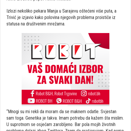
Izlozi nekoliko pekara Manja u Sarajevu oštećeni više puta, a
Trivić je izjavio kako polovina njegovih problema proističe iz
statusa na društvenim mrežama.
“Mnogi su mi rekli da moram da se maknem odatle. Svjestan
sam toga. Genetika je takva. Imam potrebu da kažem šta mislim.
U suprotnom se osjećam zarobljeno. Bar pola mojih životnih
problema dolazi zbog Twittera. Znam da pretjerujem. Kad nema