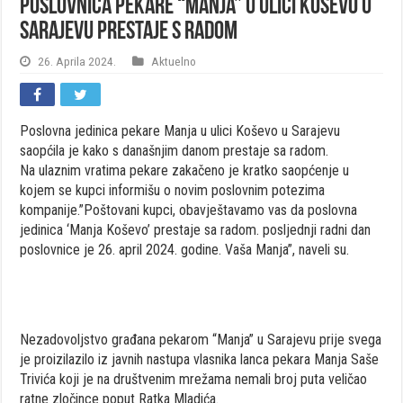
Poslovnica pekare “Manja” u ulici Koševo u
Sarajevu prestaje s radom
26. Aprila 2024.
Aktuelno
Poslovna jedinica pekare Manja u ulici Koševo u Sarajevu
saopćila je kako s današnjim danom prestaje sa radom.
Na ulaznim vratima pekare zakačeno je kratko saopćenje u
kojem se kupci informišu o novim poslovnim potezima
kompanije.”Poštovani kupci, obavještavamo vas da poslovna
jedinica ‘Manja Koševo’ prestaje sa radom. posljednji radni dan
poslovnice je 26. april 2024. godine. Vaša Manja”, naveli su.
Nezadovoljstvo građana pekarom “Manja” u Sarajevu prije svega
je proizilazilo iz javnih nastupa vlasnika lanca pekara Manja Saše
Trivića koji je na društvenim mrežama nemali broj puta veličao
ratne zločince poput Ratka Mladića.