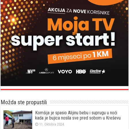
Možda ste propustili
Komšija je spasio Alijinu bebu i suprugu u noći
kada je bujica nosila sve pred sobom u Kreševu
11. Oktobra 2024.