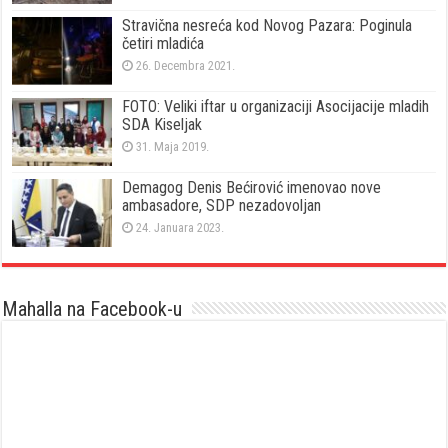
Stravična nesreća kod Novog Pazara: Poginula
četiri mladića
26. Decembra 2021.
FOTO: Veliki iftar u organizaciji Asocijacije mladih
SDA Kiseljak
31. Maja 2019.
Demagog Denis Bećirović imenovao nove
ambasadore, SDP nezadovoljan
24. Januara 2023.
Mahalla na Facebook-u