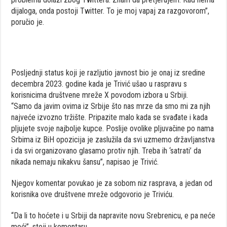
dijaloga, onda postoji Twitter. To je moj vapaj za razgovorom”,
poručio je.
Posljednji status koji je razljutio javnost bio je onaj iz sredine
decembra 2023. godine kada je Trivić ušao u raspravu s
korisnicima društvene mreže X povodom izbora u Srbiji.
“Samo da javim ovima iz Srbije što nas mrze da smo mi za njih
najveće izvozno tržište. Pripazite malo kada se svađate i kada
pljujete svoje najbolje kupce. Poslije ovolike pljuvačine po nama
Srbima iz BiH opozicija je zaslužila da svi uzmemo državljanstva
i da svi organizovano glasamo protiv njih. Treba ih ‘satrati’ da
nikada nemaju nikakvu šansu”, napisao je Trivić.
Njegov komentar povukao je za sobom niz rasprava, a jedan od
korisnika ove društvene mreže odgovorio je Triviću.
“Da li to hoćete i u Srbiji da napravite novu Srebrenicu, e pa neće
moći”, stoji u komentaru.