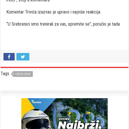
Komentar Trivića izazvao je upravo i najviše reakcija.
“U Srebrenici smo trenirali za vas, spremite se”, poručio je tada.
Tags
IZDVOJENO