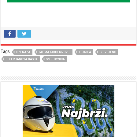
Tags
DZENAZA
FATIMA MUDERIZOVIC
FOJNICA
IZDVOJENO
SECERHANOVA BASCA
SMRTOVNICA