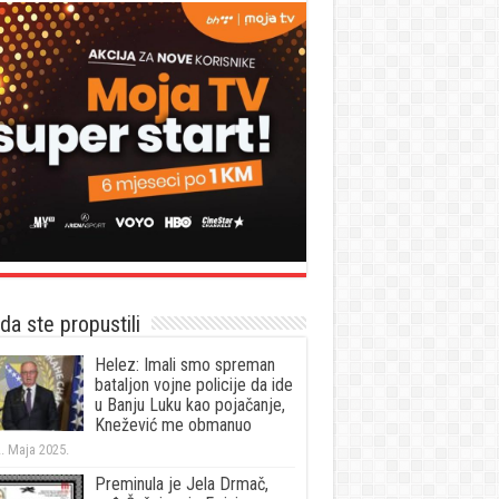
a ste propustili
Helez: Imali smo spreman
bataljon vojne policije da ide
u Banju Luku kao pojačanje,
Knežević me obmanuo
. Maja 2025.
Preminula je Jela Drmač,