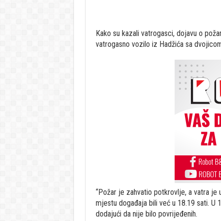
Kako su kazali vatrogasci, dojavu o poža
vatrogasno vozilo iz Hadžića sa dvojico
“Požar je zahvatio potkrovlje, a vatra j
mjestu događaja bili već u 18.19 sati. U 1
dodajući da nije bilo povrijeđenih.