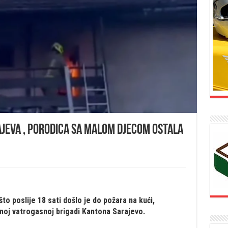
ajeva , porodica sa malom djecom ostala
o poslije 18 sati došlo je do požara na kući,
noj vatrogasnoj brigadi Kantona Sarajevo.