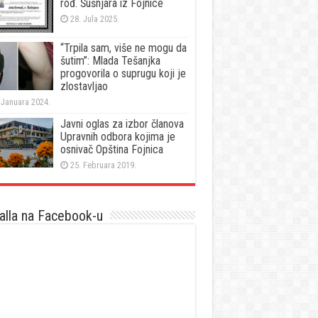
rođ. Šušnjara iz Fojnice
28. Jula 2025.
“Trpila sam, više ne mogu da
šutim”: Mlada Tešanjka
progovorila o suprugu koji je
zlostavljao
 Januara 2024.
Javni oglas za izbor članova
Upravnih odbora kojima je
osnivač Opština Fojnica
25. Februara 2019.
lla na Facebook-u