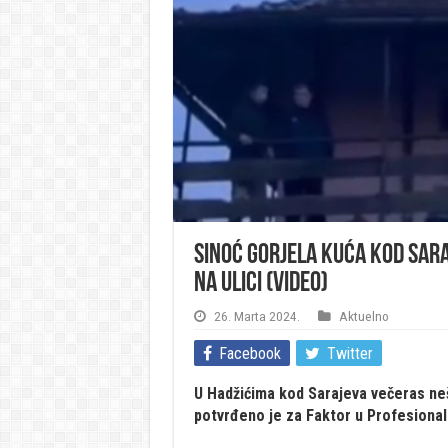
Sinoć gorjela kuća kod Sar
na ulici (VIDEO)
26. Marta 2024.
Aktuelno
Facebook
Twitter
U Hadžićima kod Sarajeva večeras nešt
potvrđeno je za Faktor u Profesional