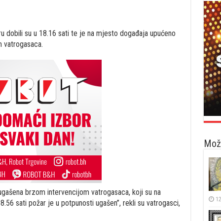
ru dobili su u 18.16 sati te je na mjesto događaja upućeno
m vatrogasaca.
Možd
e ugašena brzom intervencijom vatrogasaca, koji su na
12
8.56 sati požar je u potpunosti ugašen”, rekli su vatrogasci,