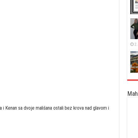
2.
Maha
a i Kenan sa dvoje mališana ostali bez krova nad glavom i