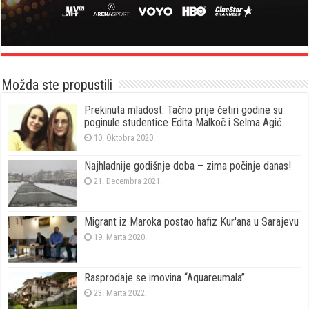
Možda ste propustili
Prekinuta mladost: Tačno prije četiri godine su
poginule studentice Edita Malkoč i Selma Agić
10. Oktobra 2020.
Najhladnije godišnje doba – zima počinje danas!
21. Decembra 2021.
Migrant iz Maroka postao hafiz Kur'ana u Sarajevu
19. Marta 2020.
Rasprodaje se imovina “Aquareumala”
23. Marta 2022.