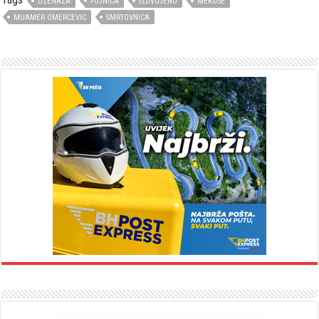
DZENAZA
FOJNICA
IZDVOJENO
MEKUSE
MUAMER OMERCEVIC
SMRTOVNICA