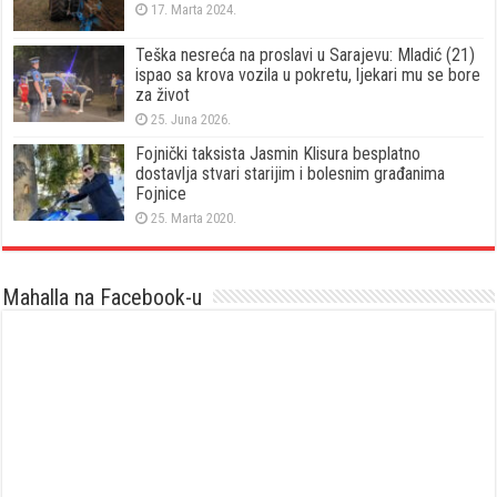
17. Marta 2024.
Teška nesreća na proslavi u Sarajevu: Mladić (21)
ispao sa krova vozila u pokretu, ljekari mu se bore
za život
25. Juna 2026.
Fojnički taksista Jasmin Klisura besplatno
dostavlja stvari starijim i bolesnim građanima
Fojnice
25. Marta 2020.
Mahalla na Facebook-u