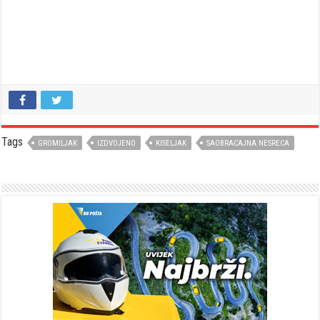
Tags
GROMILJAK
IZDVOJENO
KISELJAK
SAOBRACAJNA NESRECA