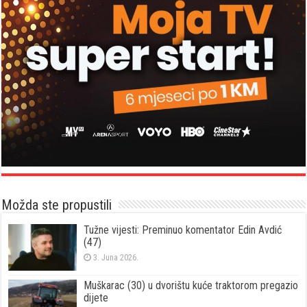
Možda ste propustili
Tužne vijesti: Preminuo komentator Edin Avdić
(47)
3. Juna 2026.
Muškarac (30) u dvorištu kuće traktorom pregazio
dijete