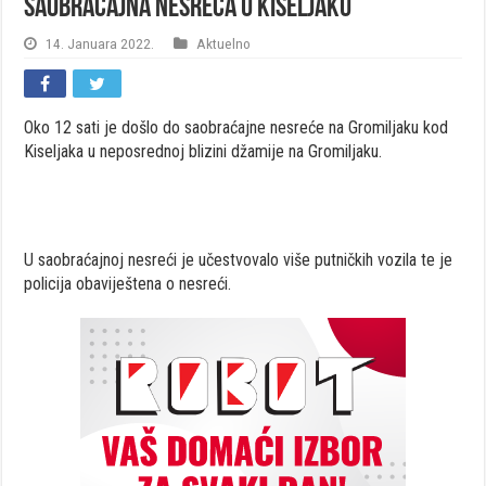
Saobraćajna nesreća u Kiseljaku
14. Januara 2022.
Aktuelno
Oko 12 sati je došlo do saobraćajne nesreće na Gromiljaku kod
Kiseljaka u neposrednoj blizini džamije na Gromiljaku.
U saobraćajnoj nesreći je učestvovalo više putničkih vozila te je
policija obaviještena o nesreći.