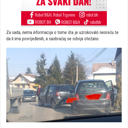
Za sada, nema informacija o tome šta je uzrokovalo nesreću te
da li ima povrijeđenih, a saobraćaj se odvija otežano.