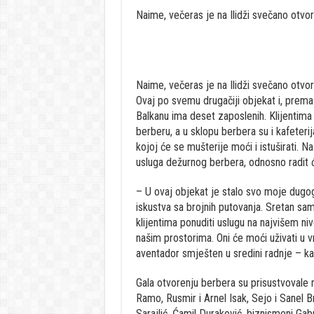
Naime, večeras je na Ilidži svečano otvo
Naime, večeras je na Ilidži svečano otvo
Ovaj po svemu drugačiji objekat i, prema 
Balkanu ima deset zaposlenih. Klijentima
berberu, a u sklopu berbera su i kafeterij
kojoj će se mušterije moći i istuširati. Na
usluga dežurnog berbera, odnosno radit 
– U ovaj objekat je stalo svo moje dugogo
iskustva sa brojnih putovanja. Sretan sam j
klijentima ponuditi uslugu na najvišem niv
našim prostorima. Oni će moći uživati u 
aventador smješten u sredini radnje – ka
Gala otvorenju berbera su prisustvovale m
Ramo, Rusmir i Arnel Isak, Sejo i Sanel B
Sarajlić, Ćamil Duraković, biznismeni Gab