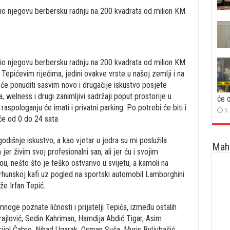
rio njegovu berbersku radnju na 200 kvadrata od milion KM.
rio njegovu berbersku radnju na 200 kvadrata od milion KM.
Tepićevim riječima, jedini ovakve vrste u našoj zemlji i na
 će ponuditi sasvim novo i drugačije iskustvo posjete
a, welness i drugi zanimljivi sadržaji poput prostorije u
će 
 raspologanju će imati i privatni parking. Po potrebi će biti i
5.
će od 0 do 24 sata
dišnje iskustvo, a kao vjetar u jedra su mi poslužila
Maha
er živim svoj profesionalni san, ali jer ću i svojim
ou, nešto što je teško ostvarivo u svijetu, a kamoli na
vrhunskoj kafi uz pogled na sportski automobil Lamborghini
že Irfan Tepić.
noge poznate ličnosti i prijatelji Tepića, između ostalih
rajlović, Sedin Kahriman, Hamdija Abdić Tigar, Asim
rijel Čabro, Nihad Ugarak, Osman Suša, Muris Buljubašić,