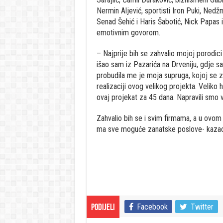
Nermin Aljević, sportisti Iron Puki, Nedž
Senad Šehić i Haris Šabotić, Nick Papas i
emotivnim govorom.
– Najprije bih se zahvalio mojoj porodici
išao sam iz Pazarića na Drveniju, gdje s
probudila me je moja supruga, kojoj se 
realizaciji ovog velikog projekta. Veliko 
ovaj projekat za 45 dana. Napravili smo 
Zahvalio bih se i svim firmama, a u ovom
ma sve moguće zanatske poslove- kazao 
Facebook
Twitter
Podijeli