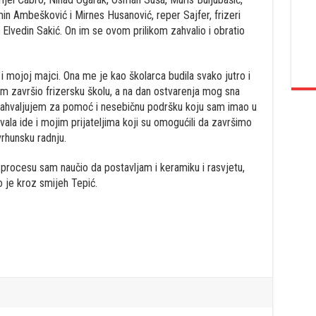
min Ambešković i Mirnes Husanović, reper Sajfer, frizeri
 Elvedin Sakić. On im se ovom prilikom zahvalio i obratio
 i mojoj majci. Ona me je kao školarca budila svako jutro i
am završio frizersku školu, a na dan ostvarenja mog sna
zahvaljujem za pomoć i nesebičnu podršku koju sam imao u
hvala ide i mojim prijateljima koji su omogućili da završimo
vrhunsku radnju.
 procesu sam naučio da postavljam i keramiku i rasvjetu,
je kroz smijeh Tepić.