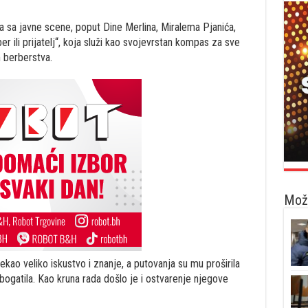
 sa javne scene, poput Dine Merlina, Miralema Pjanića,
ber ili prijatelj“, koja služi kao svojevrstan kompas za sve
m berberstva.
Možd
kao veliko iskustvo i znanje, a putovanja su mu proširila
 obogatila. Kao kruna rada došlo je i ostvarenje njegove