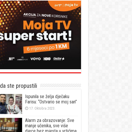
a ste propustili
Ispunila se želja dječaku
Farisu: “Ostvario se moj san”
17. Oktobra 2023.
Alarm za obrazovanje: Sve
manje učenika, sve više
djece bez mjesta u vrtićima