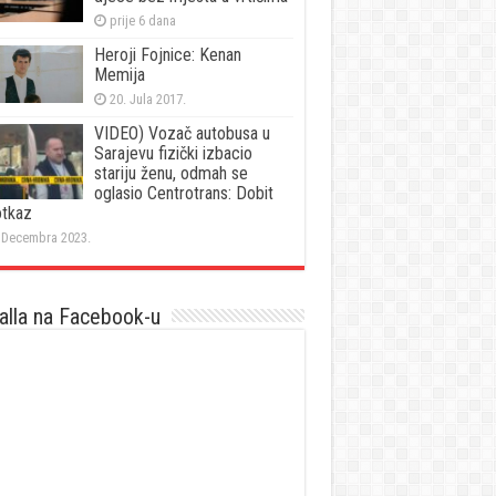
prije 6 dana
Heroji Fojnice: Kenan
Memija
20. Jula 2017.
VIDEO) Vozač autobusa u
Sarajevu fizički izbacio
stariju ženu, odmah se
oglasio Centrotrans: Dobit
otkaz
 Decembra 2023.
lla na Facebook-u