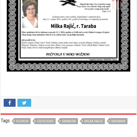
Tags
FOJNICA
IZDVOJENO
KARAUSA
MILKA RAJIC
SAHRANA