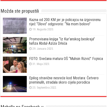
Možda ste propustili
Kazna od 200 KM jer je policajcu na izgovorenu
riječ “Olovo” odgovorio: “Na mom bolovo”
19. Augusta 2020.
Promovisana knjiga “Iz Kur'anskog beskraja”
hafiza Abdul-Aziza Drkića
29. Januara 2025.
FOTO: Svečana matura OŠ “Muhsin Rizvić” Fojnica
31. Maja 2023.
Epilog stravične nesreće kod Mostara: Četvero
preminulih, stradala skoro cijela porodica
25. Septembra 2022.
Mahalla na Facebook-u