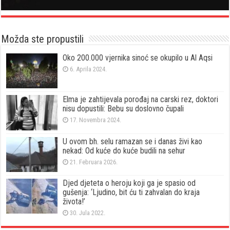
Možda ste propustili
Oko 200.000 vjernika sinoć se okupilo u Al Aqsi
6. Aprila 2024.
Elma je zahtijevala porođaj na carski rez, doktori
nisu dopustili: Bebu su doslovno čupali
17. Novembra 2024.
U ovom bh. selu ramazan se i danas živi kao
nekad: Od kuće do kuće budili na sehur
21. Februara 2026.
Djed djeteta o heroju koji ga je spasio od
gušenja: ‘Ljudino, bit ću ti zahvalan do kraja
života!’
30. Jula 2022.