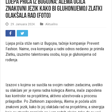
Lijepa priča iz Bugojna: Alema učila
znakovni jezik kako bi gluhonijemoj Zlatki
olakšala rad (FOTO)
29. Januara 2024.
Aktuelno
Lijepa priča stiže nam iz Bugojna, tačnije kompanije Prevent
Fashion. Naime, ova kompanija u radni odnos nedavno je primila
Zlatku, izuzetno talentovanu osobu, koja je gluhonijema od
rođenja.
Izazovi s kojima se suočila na svojim radnim zadacima, uveliko
su olakšani jer je njena radna kolegica Alema, inače zaposlena
kao kontrolor na projektima, aktivno učestvovala u procesu
prilagodbe. Po Zlatkinom zaposlenju, Alema je počela učiti
znakovni jezik, kako bi joj olakšala rad na projektima, a sinergija