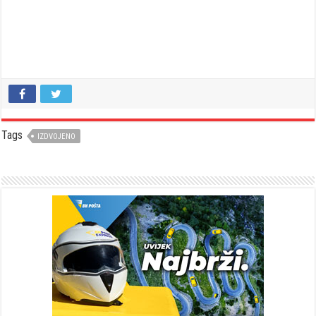
Tags
IZDVOJENO