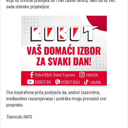
koju su stvorile prenijela se i van radnih okvira, tako da su već
sada istinske prijateljice.
Ova inspirativna priča podsjeća da, unatoč izazovima,
međusobno razumijevanje i podrška mogu prevazići sve
prepreke.
Travnicki.INFO