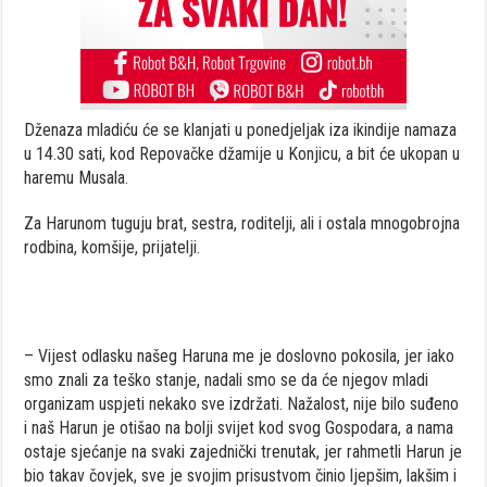
Dženaza mladiću će se klanjati u ponedjeljak iza ikindije namaza
u 14.30 sati, kod Repovačke džamije u Konjicu, a bit će ukopan u
haremu Musala.
Za Harunom tuguju brat, sestra, roditelji, ali i ostala mnogobrojna
rodbina, komšije, prijatelji.
– Vijest odlasku našeg Haruna me je doslovno pokosila, jer iako
smo znali za teško stanje, nadali smo se da će njegov mladi
organizam uspjeti nekako sve izdržati. Nažalost, nije bilo suđeno
i naš Harun je otišao na bolji svijet kod svog Gospodara, a nama
ostaje sjećanje na svaki zajednički trenutak, jer rahmetli Harun je
bio takav čovjek, sve je svojim prisustvom činio ljepšim, lakšim i