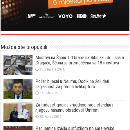
Možda ste propustili
Mostovi na Šćoni: Od brane na Ribnjaku do ušća u
Dragaču, Šćona je premošćena sa 18 mostova
25. Januara 2021.
Požar bijesni u Neumu, Dodik ne želi dati
saglasnost za pomoć helikoptera
27. Jula 2021.
Za trideset godina vrijednog rada efendiju i
njegovu hanumu obradovali Umrom
23. Aprila 2025.
Pacijentica izašla s infuzijom po sarajevske