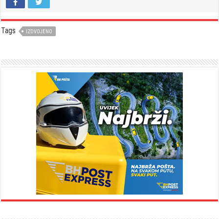
Tags
IZDVOJENO