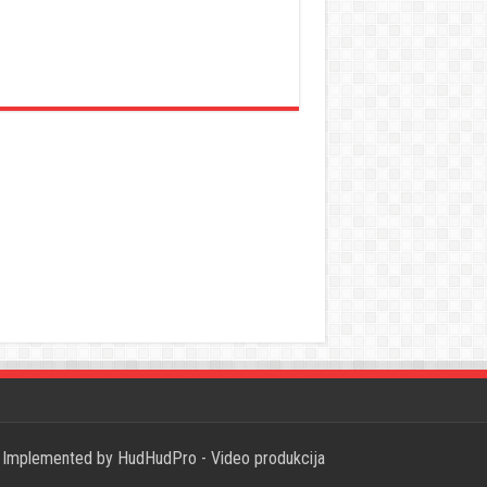
Implemented by
HudHudPro - Video produkcija