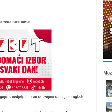
ča veće sume novca.
Možd
gojnu u nedjelju boravio sa svojom suprugom i ugledao