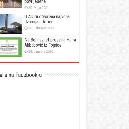
povrijeđene
30. Maja 2021.
U Alžiru otvorena najveća
džamija u Africi
26. Februara 2024.
Na Bolji svijet preselila Hajra
Ahbabović iz Fojnice
28. Januara 2020.
lla na Facebook-u