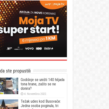
a ste propustili
Godišnje se uništi 140 hiljada
tona hrane, zašto se ne
donira?
4. Novembra 2022.
Težak udes kod Busovače:
Jedna osoba poginula, tri