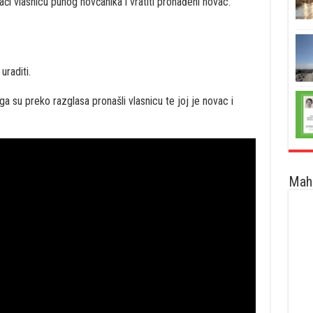
ći vlasnicu punog novčanika i vratiti pronađeni novac.
uraditi.
 su preko razglasa pronašli vlasnicu te joj je novac i
Maha