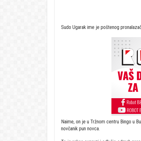
Sudo Ugarak ime je poštenog pronalaza
Naime, on je u Tržnom centru Bingo u Bu
novčanik pun novca.