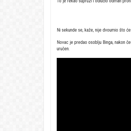
To je rekao supruzi i odlučio odmah prona
Ni sekunde se, kaže, nije dvoumio što će 
Novac je predao osoblju Binga, nakon čega
uručen.