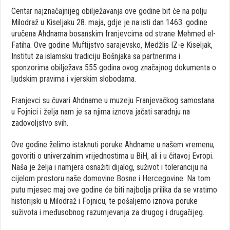
Centar najznačajnijeg obilježavanja ove godine bit će na polju
Milodraž u Kiseljaku 28. maja, gdje je na isti dan 1463. godine
uručena Ahdnama bosanskim franjevcima od strane Mehmed el-
Fatiha. Ove godine Muftijstvo sarajevsko, Medžlis IZ-e Kiseljak,
Institut za islamsku tradiciju Bošnjaka sa partnerima i
sponzorima obilježava 555 godina ovog značajnog dokumenta o
ljudskim pravima i vjerskim slobodama.
Franjevci su čuvari Ahdname u muzeju Franjevačkog samostana
u Fojnici i želja nam je sa njima iznova jačati saradnju na
zadovoljstvo svih.
Ove godine želimo istaknuti poruke Ahdname u našem vremenu,
govoriti o univerzalnim vrijednostima u BiH, ali i u čitavoj Evropi.
Naša je želja i namjera osnažiti dijalog, suživot i toleranciju na
cijelom prostoru naše domovine Bosne i Hercegovine. Na tom
putu mjesec maj ove godine će biti najbolja prilika da se vratimo
historijski u Milodraž i Fojnicu, te pošaljemo iznova poruke
suživota i međusobnog razumjevanja za drugog i drugačijeg.