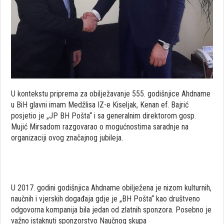
U kontekstu priprema za obilježavanje 555. godišnjice Ahdname
u BiH glavni imam Medžlisa IZ-e Kiseljak, Kenan ef. Bajrić
posjetio je „JP BH Pošta“ i sa generalnim direktorom gosp.
Mujić Mirsadom razgovarao o mogućnostima saradnje na
organizaciji ovog značajnog jubileja.
U 2017. godini godišnjica Ahdname obilježena je nizom kulturnih,
naučnih i vjerskih događaja gdje je „BH Pošta“ kao društveno
odgovorna kompanija bila jedan od zlatnih sponzora. Posebno je
važno istaknuti sponzorstvo Naučnog skupa