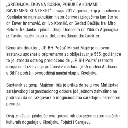
„SREDNJOVJEKOVNA BOSNA, PORUKE AHDNAME I
SAVREMENI KONTEKST“ u maju 2017. godine, koji je upriličen u
Kiseljaku sa najistaknutijim historičarima i izlagačima kao što su
dr. Enver Imamović, dr. Ivo Komšić, dr. Sedad Bešlija, fra. Miro
Relota, fra Janko Ljubos i drugi. Učešćem dr. Yildrim Aganoglua
iz Turske naučni skup je dobio međunarodni karakter.
Generalni direktor „ JP BH Pošta“ Mirsad Mujić je na ovom
sastanku upoznat o pripremama za obilježavanje 555. godišnjice
te je između ostalog predloženo da „JP BH Pošta“ razmotri
mogućnost izdavanja poštanske markice „555 godina Ahdname
u BiH“ i podrži i ovogodišnji naučni skup u Kiseljaku.
Sastanak sa gosp. Mujićem bila je prilika da se u ime Muftijstva
sarajevskog i organizacionog odbora još jednom zahvalimo na
podršci i da se razgovara o mogućnostima saradnje u narednom
periodu.
Ovaj značajan jubilej će ove godine biti obilježen nizom naučnih i
kulturnih događaja u Kiseljaku, Fojnici i Sarajevu.