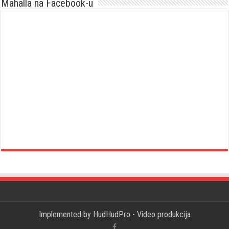
Mahalla na Facebook-u
Implemented by
HudHudPro - Video produkcija