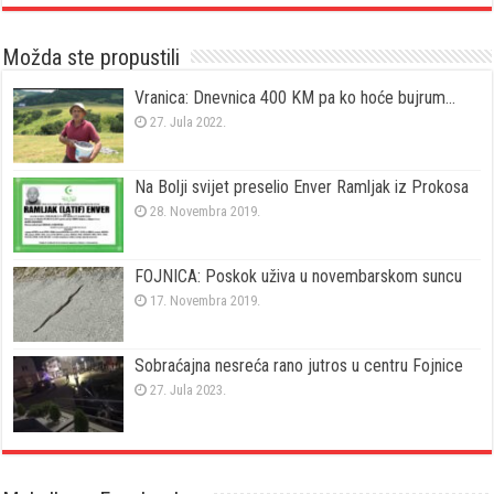
Možda ste propustili
Vranica: Dnevnica 400 KM pa ko hoće bujrum…
27. Jula 2022.
Na Bolji svijet preselio Enver Ramljak iz Prokosa
28. Novembra 2019.
FOJNICA: Poskok uživa u novembarskom suncu
17. Novembra 2019.
Sobraćajna nesreća rano jutros u centru Fojnice
27. Jula 2023.