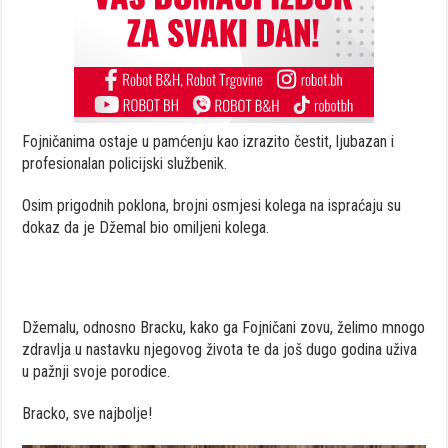
Fojničanima ostaje u pamćenju kao izrazito čestit, ljubazan i
profesionalan policijski službenik.
Osim prigodnih poklona, brojni osmjesi kolega na ispraćaju su
dokaz da je Džemal bio omiljeni kolega.
Džemalu, odnosno Bracku, kako ga Fojničani zovu, želimo mnogo
zdravlja u nastavku njegovog života te da još dugo godina uživa
u pažnji svoje porodice.
Bracko, sve najbolje!