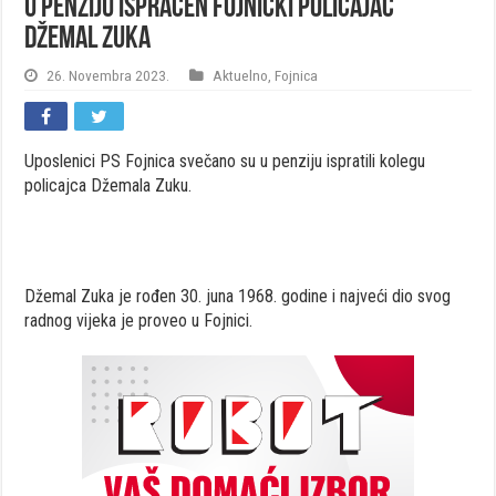
U penziju ispraćen fojnički policajac
Džemal Zuka
26. Novembra 2023.
Aktuelno
,
Fojnica
Uposlenici PS Fojnica svečano su u penziju ispratili kolegu
policajca Džemala Zuku.
Džemal Zuka je rođen 30. juna 1968. godine i najveći dio svog
radnog vijeka je proveo u Fojnici.