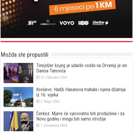
Možda ste propustili
Tinejdžer kojeg je udarilo vozilo na Drveniji je sin
Danisa Tanovića
13. Februara 2022.
Kreševo: Hadži Hasanova mahala i njena džamija
iz 16. vijeka
5. Maja 2026.
Čerkez: Mjere će vjerovatno biti produžene i za
Novu godinu i mogu biti samo strožije
7. Decembra 2020.