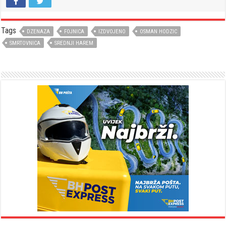
Tags
DZENAZA
FOJNICA
IZDVOJENO
OSMAN HODZIC
SMRTOVNICA
SREDNJI HAREM