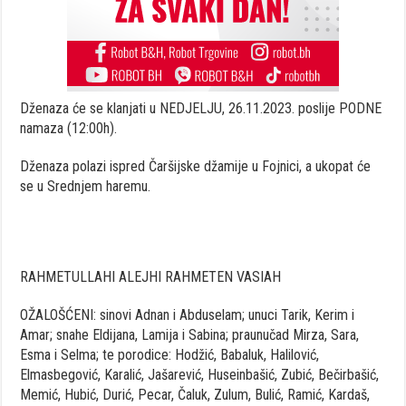
Dženaza će se klanjati u NEDJELJU, 26.11.2023. poslije PODNE
namaza (12:00h).
Dženaza polazi ispred Čaršijske džamije u Fojnici, a ukopat će
se u Srednjem haremu.
RAHMETULLAHI ALEJHI RAHMETEN VASIAH
OŽALOŠĆENI: sinovi Adnan i Abduselam; unuci Tarik, Kerim i
Amar; snahe Eldijana, Lamija i Sabina; praunučad Mirza, Sara,
Esma i Selma; te porodice: Hodžić, Babaluk, Halilović,
Elmasbegović, Karalić, Jašarević, Huseinbašić, Zubić, Bečirbašić,
Memić, Hubić, Durić, Pecar, Čaluk, Zulum, Bulić, Ramić, Kardaš,