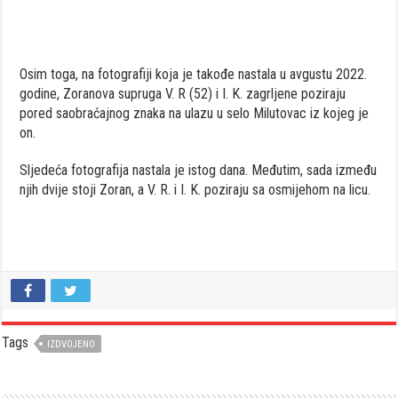
Osim toga, na fotografiji koja je takođe nastala u avgustu 2022.
godine, Zoranova supruga V. R (52) i I. K. zagrljene poziraju
pored saobraćajnog znaka na ulazu u selo Milutovac iz kojeg je
on.
Sljedeća fotografija nastala je istog dana. Međutim, sada između
njih dvije stoji Zoran, a V. R. i I. K. poziraju sa osmijehom na licu.
Tags
IZDVOJENO