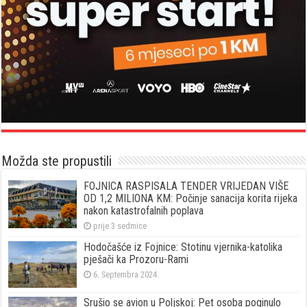
Možda ste propustili
FOJNICA RASPISALA TENDER VRIJEDAN VIŠE
OD 1,2 MILIONA KM: Počinje sanacija korita rijeka
nakon katastrofalnih poplava
prije 3 sedmice
Hodočašće iz Fojnice: Stotinu vjernika-katolika
pješači ka Prozoru-Rami
6. Septembra 2024.
Srušio se avion u Poljskoj: Pet osoba poginulo