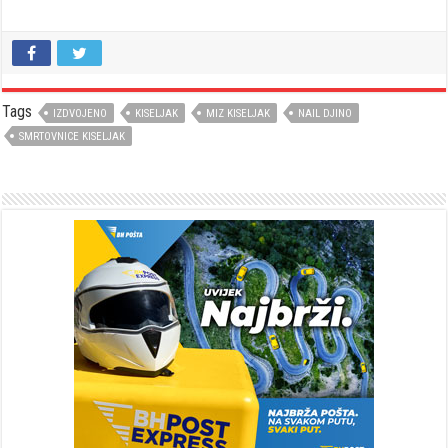
Tags
IZDVOJENO
KISELJAK
MIZ KISELJAK
NAIL DJINO
SMRTOVNICE KISELJAK