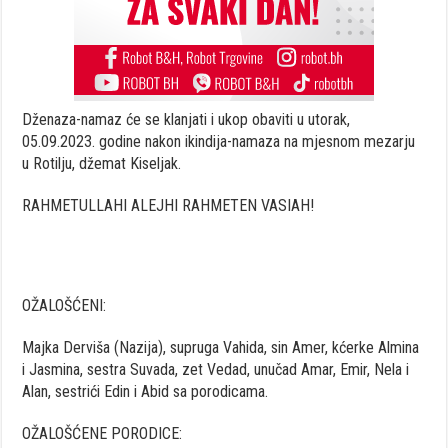
Dženaza-namaz će se klanjati i ukop obaviti u utorak,
05.09.2023. godine nakon ikindija-namaza na mjesnom mezarju
u Rotilju, džemat Kiseljak.
RAHMETULLAHI ALEJHI RAHMETEN VASIAH!
OŽALOŠĆENI:
Majka Derviša (Nazija), supruga Vahida, sin Amer, kćerke Almina
i Jasmina, sestra Suvada, zet Vedad, unučad Amar, Emir, Nela i
Alan, sestrići Edin i Abid sa porodicama.
OŽALOŠĆENE PORODICE: