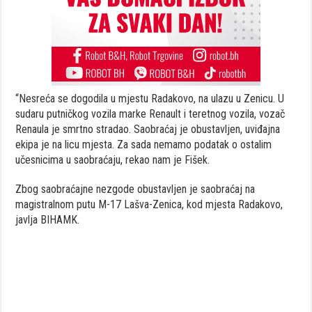
“Nesreća se dogodila u mjestu Radakovo, na ulazu u Zenicu. U
sudaru putničkog vozila marke Renault i teretnog vozila, vozač
Renaula je smrtno stradao. Saobraćaj je obustavljen, uviđajna
ekipa je na licu mjesta. Za sada nemamo podatak o ostalim
učesnicima u saobraćaju, rekao nam je Fišek.
Zbog saobraćajne nezgode obustavljen je saobraćaj na
magistralnom putu M-17 Lašva-Zenica, kod mjesta Radakovo,
javlja BIHAMK.