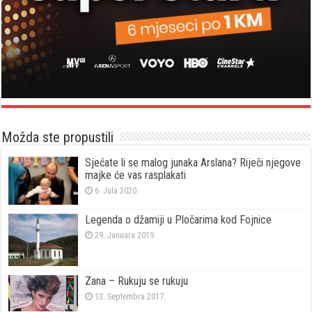
Možda ste propustili
Sjećate li se malog junaka Arslana? Riječi njegove
majke će vas rasplakati
6. Jula 2020.
Legenda o džamiji u Pločarima kod Fojnice
29. Januara 2019.
Zana – Rukuju se rukuju
13. Septembra 2017.