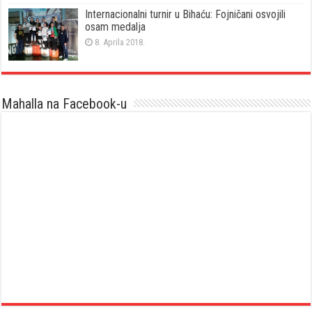
Internacionalni turnir u Bihaću: Fojničani osvojili
osam medalja
8. Aprila 2018.
Mahalla na Facebook-u