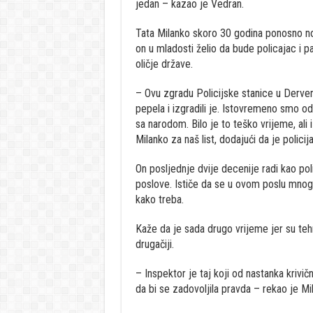
jedan – kazao je Vedran.
Tata Milanko skoro 30 godina ponosno nos
on u mladosti želio da bude policajac i p
oličje države.
– Ovu zgradu Policijske stanice u Dervent
pepela i izgradili je. Istovremeno smo od
sa narodom. Bilo je to teško vrijeme, ali
Milanko za naš list, dodajući da je policij
On posljednje dvije decenije radi kao poli
poslove. Ističe da se u ovom poslu mnogo
kako treba.
Kaže da je sada drugo vrijeme jer su teh
drugačiji.
– Inspektor je taj koji od nastanka krivi
da bi se zadovoljila pravda – rekao je Mi