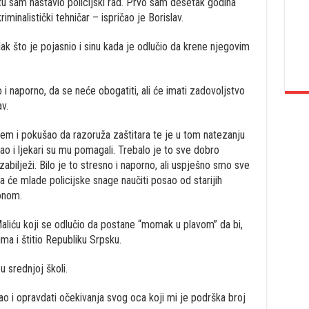
tu sam nastavio policijski rad. Prvo sam desetak godina
inalistički tehničar – ispričao je Borislav.
ak što je pojasnio i sinu kada je odlučio da krene njegovim
i naporno, da se neće obogatiti, ali će imati zadovoljstvo
v.
em i pokušao da razoruža zaštitara te je u tom natezanju
ao i ljekari su mu pomagali. Trebalo je to sve dobro
abilježi. Bilo je to stresno i naporno, ali uspješno smo sve
da će mlade policijske snage naučiti posao od starijih
konom.
Maliću koji se odlučio da postane “momak u plavom” da bi,
a i štitio Republiku Srpsku.
 srednjoj školi.
o i opravdati očekivanja svog oca koji mi je podrška broj