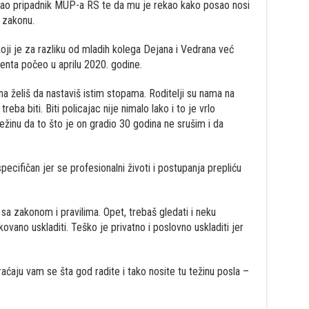
ostao pripadnik MUP-a RS te da mu je rekao kako posao nosi
 zakonu.
ji je za razliku od mladih kolega Dejana i Vedrana već
venta počeo u aprilu 2020. godine.
 želiš da nastaviš istim stopama. Roditelji su nama na
treba biti. Biti policajac nije nimalo lako i to je vrlo
ežinu da to što je on gradio 30 godina ne srušim i da
pecifičan jer se profesionalni životi i postupanja prepliću
a zakonom i pravilima. Opet, trebaš gledati i neku
kovano uskladiti. Teško je privatno i poslovno uskladiti jer
aćaju vam se šta god radite i tako nosite tu težinu posla –