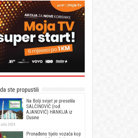
a ste propustili
Na Bolji svijet je preselila
SALČINOVIĆ (rođ.
AJANOVIĆ) HANKIJA iz
Dusine
 Jula 2024.
Pronađeno tijelo vozača koji