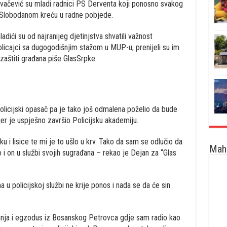
vačević su mladi radnici PS Derventa koji ponosno svakog
i Slobodanom kreću u radne pobjede.
dići su od najranijeg djetinjstva shvatili važnost
 policajci sa dugogodišnjim stažom u MUP-u, prenijeli su im
 zaštiti građana piše GlasSrpke.
licijski opasač pa je tako još odmalena poželio da bude
jer je uspješno završio Policijsku akademiju.
u i lisice te mi je to ušlo u krv. Tako da sam se odlučio da
Maha
on u službi svojih sugrađana – rekao je Dejan za “Glas
 u policijskoj službi ne krije ponos i nada se da će sin
anja i egzodus iz Bosanskog Petrovca gdje sam radio kao