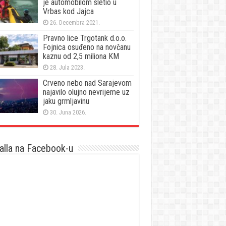
je automobilom sletio u
Vrbas kod Jajca
26. Decembra 2021.
Pravno lice Trgotank d.o.o.
Fojnica osuđeno na novčanu
kaznu od 2,5 miliona KM
28. Jula 2023.
Crveno nebo nad Sarajevom
najavilo olujno nevrijeme uz
jaku grmljavinu
30. Juna 2026.
lla na Facebook-u