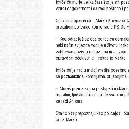
Ističe da mu je velika čast što je sin p
veliku odgovornost i da radi pošteno i po
Očevim stopama ide i Marko Kovačević ko
prekaljeni policajac koji je rad u PS Der
– Kad odrasteš uz oca policajca odmalena
neki način zvijezde vodilje u životu i tako 
zahtjevan poziv, a rad uz oca ima svoju t
opravdam očekivanja – rekao je Marko.
Ističe da je rad u maloj sredini posebno s
sa poznanicima, komšijama, prijateljima.
– Moraš prema svima postupati u skladu s
moralnu, ljudsku stranu i to je sve kompli
se radi 24 sata.
Stalno vas prepoznaju kao policajca i obr
priča Marko.