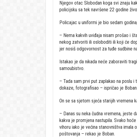
Njegov otac Slobodan koga svi znaju kak
policijsku sa tek navršene 22 godine živo
Policajac u uniformi je bio sedam godina, 
– Nema kakvih uviđaja nisam prošao i šta
nekog zatvoriti ili osloboditi ili koji će d
jer nosiš odgovornost za tuđe sudbine n
Istakao je da nikada neće zaboraviti tra
samoubistvo.
– Tada sam prvi put zaplakao na poslu i t
dokaze, fotografisao – ispričao je Boban
On se sa sjetom sjeća starijih vremena ka
– Danas su neka čudna vremena, jeste da 
kakva je promjena nastupila. Svako hoće
vihoru iako je većina stanovništva imala or
poštovanja – rekao je Boban.