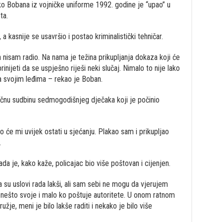
o Bobana iz vojničke uniforme 1992. godine je “upao” u
ta.
a kasnije se usavršio i postao kriminalistički tehničar.
 nisam radio. Na nama je težina prikupljanja dokaza koji će
oprinijeti da se uspješno riješi neki slučaj. Nimalo to nije lako
a svojim leđima – rekao je Boban.
gičnu sudbinu sedmogodišnjeg dječaka koji je počinio
o će mi uvijek ostati u sjećanju. Plakao sam i prikupljao
.
da je, kako kaže, policajac bio više poštovan i cijenjen.
su uslovi rada lakši, ali sam sebi ne mogu da vjerujem
 nešto svoje i malo ko poštuje autoritete. U onom ratnom
užje, meni je bilo lakše raditi i nekako je bilo više