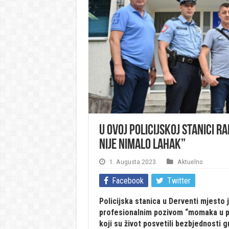
U ovoj policijskoj stanici ra
nije nimalo lahak”
1. Augusta 2023.
Aktuelno
Facebook
Twitter
Policijska stanica u Derventi mjesto 
profesionalnim pozivom “momaka u plav
koji su život posvetili bezbjednosti g