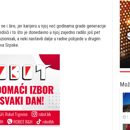
 ne i šire, jer karijeru u njoj već godinama grade generacije
doči i to što je donedavno u njoj zajedno radilo još pet
zionisali, a neki nastavili dalje u radne pobjede u drugim
ova Srpske.
Možd
1.