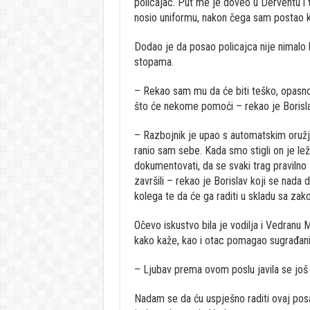
policajac. Put me je doveo u Derventu i 
nosio uniformu, nakon čega sam postao krim
Dodao je da posao policajca nije nimalo l
stopama.
– Rekao sam mu da će biti teško, opasno 
što će nekome pomoći – rekao je Borisla
– Razbojnik je upao s automatskim oružj
ranio sam sebe. Kada smo stigli on je lež
dokumentovati, da se svaki trag pravilno z
završili – rekao je Borislav koji se nada 
kolega te da će ga raditi u skladu sa za
Očevo iskustvo bila je vodilja i Vedranu 
kako kaže, kao i otac pomagao sugrađanim
– Ljubav prema ovom poslu javila se još u
Nadam se da ću uspješno raditi ovaj posa