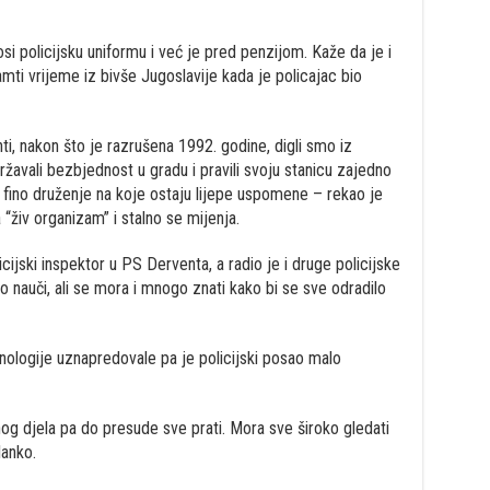
i policijsku uniformu i već je pred penzijom. Kaže da je i
amti vrijeme iz bivše Jugoslavije kada je policajac bio
i, nakon što je razrušena 1992. godine, digli smo iz
ržavali bezbjednost u gradu i pravili svoju stanicu zajedno
 i fino druženje na koje ostaju lijepe uspomene – rekao je
a “živ organizam” i stalno se mijenja.
cijski inspektor u PS Derventa, a radio je i druge policijske
 nauči, ali se mora i mnogo znati kako bi se sve odradilo
nologije uznapredovale pa je policijski posao malo
čnog djela pa do presude sve prati. Mora sve široko gledati
lanko.