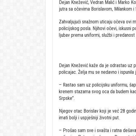
Dejan Knežević, Vedran Malić i Marko Ko
jutra sa očevima Borislavom, Milankom 
Zahvaljujući snažnom uticaju očeva ovi mla
policijskog posla. Njihovi očevi, iskusni
ljubav prema uniformi, službi i predanost
Dejan Knežević kaže da je odrastao uz po
policajac. Želja mu se nedavno i ispunila 
– Rastao sam uz policijsku uniformu, šapk
krenem stazama svog oca da budem kao i 
Srpske”.
Njegov otac Borislav koji je već 28 godina
imati bolji i uspješniji životni put.
– Prošao sam sve i svašta i ratna dešav