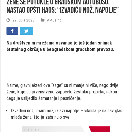
Žene se potukle u gradskom autobusu,
nastao opšti haos: “Izvadiću nož, napolje”
29. Jula 2023.
Aktuelno
Na društvenim mrežama osvanuo je još jedan snimak
brutalnog okršaja u beogradskom gradskom prevozu.
Naime, glavni akteri ove “sage” su ni manje ni više, nego dvije
žene, koje su prvenstveno započele žestoku prepirku, nakon
čega je uslijedilo šamaranje i pesničenje.
Izvadiću nož, imam nož, izlazi napolje – viknula je na sav glas
mlađa žena, što je zabrinulo sve.