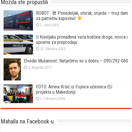
Možda ste propustili
ROBOT:
Ponedeljak, utorak, srijeda – tvoji dani
za pametnu kupovinu!
2. Juna 2025.
U Kiseljaku pronađena veća količina droge, novca i
opreme za preprodaju
22. Oktobra 2025.
Elvedin Mušanović: Natječimo se u dobru – 090/292-060
5. Augusta 2017.
FOTO: Amina Kršić iz Fojnice učesnica EU
projekta u Makedoniji
2. Februara 2018.
Mahalla na Facebook-u