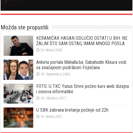
Možda ste propustili
KERAMIČAR HASAN ODLUČIO OSTATI U BIH: NE
ŽALIM ŠTO SAM OSTAO, IMAM MNOGO POSLA
29. Marta 2023.
Anketa portala Mahalla.ba: Sabahudin Klisura vodi
sa značajnom podrškom Fojničana
18. Septembra 2024.
FOTO: U TKC Yunus Emre počeo kurs web dizajna
i osnova informatike
18. Oktobra 2017.
U SBK zabrana kretanja počinje od 22h
16. Marta 2021.