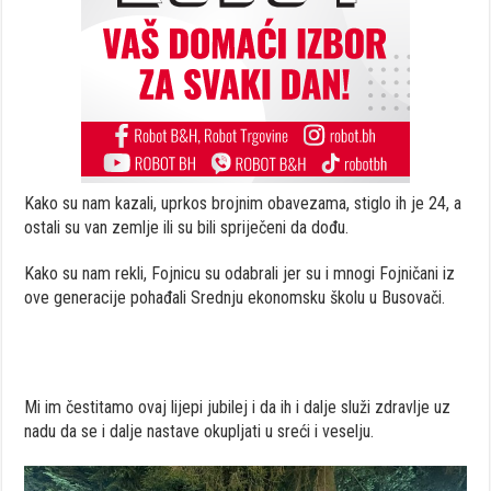
Kako su nam kazali, uprkos brojnim obavezama, stiglo ih je 24, a
ostali su van zemlje ili su bili spriječeni da dođu.
Kako su nam rekli, Fojnicu su odabrali jer su i mnogi Fojničani iz
ove generacije pohađali Srednju ekonomsku školu u Busovači.
Mi im čestitamo ovaj lijepi jubilej i da ih i dalje služi zdravlje uz
nadu da se i dalje nastave okupljati u sreći i veselju.