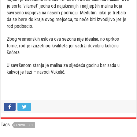
je sorta ‘vilamet’ jedna od najukusnijih i najljepših malina koja
savršeno uspijeva na našem području. Međutim, iako je trebalo
da se bere do kraja ovog mejseca, to neće biti izvodljivo jer je
rod podbacio.
Zbog vremenskih uslova ova sezona nije idealna, no uprkos
tome, rod je izuzetnog kvaliteta jer sadrži dovoljnu količinu
šećera.
U savršenom stanju je malina za sljedeću godinu bar sada u
kakvoj je fazi – navodi Vukelić.
Tags
IZDVOJENO