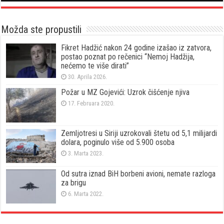
Možda ste propustili
Fikret Hadžić nakon 24 godine izašao iz zatvora,
postao poznat po rečenici “Nemoj Hadžija,
nećemo te više dirati”
30. Aprila 2026.
Požar u MZ Gojevići: Uzrok čišćenje njiva
17. Februara 2020.
Zemljotresi u Siriji uzrokovali štetu od 5,1 milijardi
dolara, poginulo više od 5.900 osoba
3. Marta 2023.
Od sutra iznad BiH borbeni avioni, nemate razloga
za brigu
6. Marta 2022.