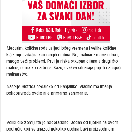
Međutim, količina roda usljed lošeg vremena i velike količine
kiše, nije izdašna kao ranijih godina. No, malinare muče i drugi,
mnogo veći problemi. Prvi je niska otkupna cijena a drugi što
maline, nema ko da bere. Kažu, ovakva situacija prijeti da uguši
malinarstvo.
Naselje Bistrica nedaleko od Banjaluke. Vlasnicima imanja
poljoprivreda ovdje nije primarno zanimanje.
Veliki dio zemljišta je neobrađeno. Jedan od rijetkih na ovom
području koji se unazad nekoliko godina bavi proizvodnjom