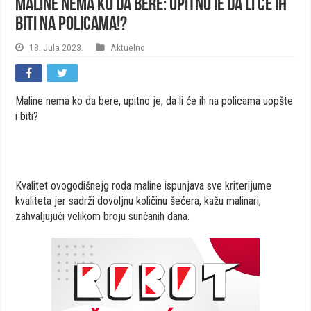
Maline nema ko da bere: Upitno ie da li će ih
biti na policama!?
18. Jula 2023.
Aktuelno
Maline nema ko da bere, upitno je, da li će ih na policama uopšte
i biti?
Kvalitet ovogodišnejg roda maline ispunjava sve kriterijume
kvaliteta jer sadrži dovoljnu količinu šećera, kažu malinari,
zahvaljujući velikom broju sunčanih dana.