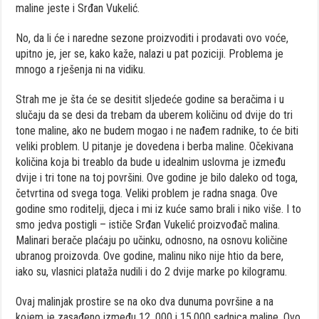
maline jeste i Srđan Vukelić.
No, da li će i naredne sezone proizvoditi i prodavati ovo voće,
upitno je, jer se, kako kaže, nalazi u pat poziciji. Problema je
mnogo a rješenja ni na vidiku.
Strah me je šta će se desitit sljedeće godine sa beračima i u
slučaju da se desi da trebam da uberem količinu od dvije do tri
tone maline, ako ne budem mogao i ne nađem radnike, to će biti
veliki problem. U pitanje je dovedena i berba maline. Očekivana
količina koja bi treablo da bude u idealnim uslovma je između
dvije i tri tone na toj površini. Ove godine je bilo daleko od toga,
četvrtina od svega toga. Veliki problem je radna snaga. Ove
godine smo roditelji, djeca i mi iz kuće samo brali i niko više. I to
smo jedva postigli – ističe Srđan Vukelić proizvođač malina.
Malinari berače plaćaju po učinku, odnosno, na osnovu količine
ubranog proizovda. Ove godine, malinu niko nije htio da bere,
iako su, vlasnici plataža nudili i do 2 dvije marke po kilogramu.
Ovaj malinjak prostire se na oko dva dunuma površine a na
kojem je zasađeno između 12. 000 i 15.000 sadnica maline. Ovo