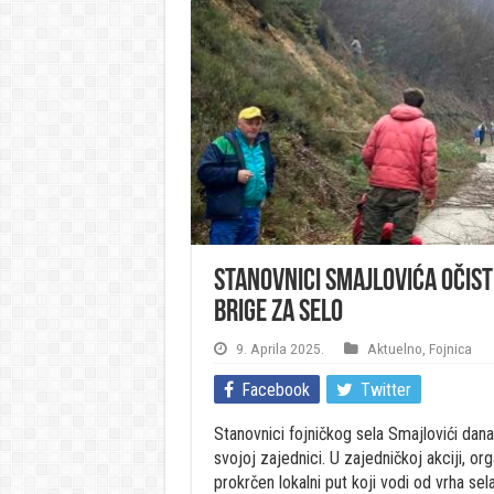
Stanovnici Smajlovića očisti
brige za selo
9. Aprila 2025.
Aktuelno
,
Fojnica
Facebook
Twitter
Stanovnici fojničkog sela Smajlovići dan
svojoj zajednici. U zajedničkoj akciji, o
prokrčen lokalni put koji vodi od vrha se