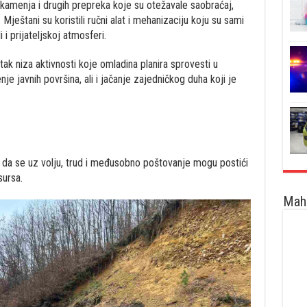
 kamenja i drugih prepreka koje su otežavale saobraćaj,
ještani su koristili ručni alat i mehanizaciju koju su sami
i i prijateljskoj atmosferi.
etak niza aktivnosti koje omladina planira sprovesti u
e javnih površina, ali i jačanje zajedničkog duha koji je
da se uz volju, trud i međusobno poštovanje mogu postići
sursa.
Maha