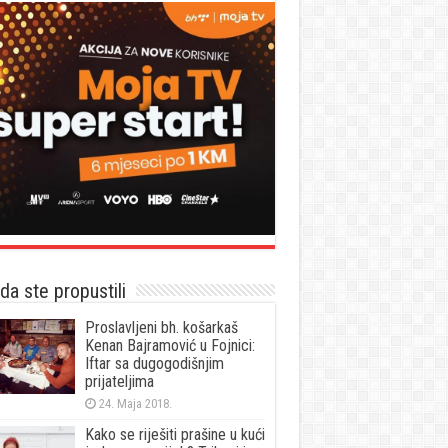
a ste propustili
Proslavljeni bh. košarkaš
Kenan Bajramović u Fojnici:
Iftar sa dugogodišnjim
prijateljima
24. Maja 2018.
Kako se riješiti prašine u kući