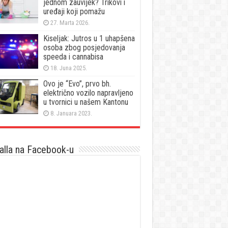
jednom zauvijek? Trikovi i
uređaji koji pomažu
27. Marta 2026.
Kiseljak: Jutros u 1 uhapšena
osoba zbog posjedovanja
speeda i cannabisa
18. Juna 2025.
Ovo je “Evo”, prvo bh.
električno vozilo napravljeno
u tvornici u našem Kantonu
8. Januara 2023.
lla na Facebook-u