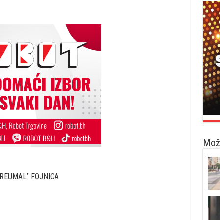
Možd
“REUMAL” FOJNICA