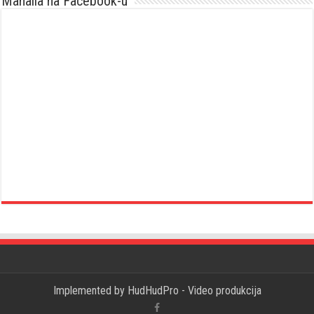
Mahalla na Facebook-u
Implemented by
HudHudPro - Video produkcija