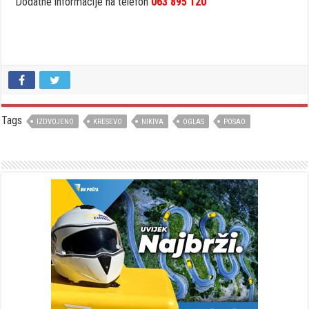
Dodatne informacije na telefon
063 895 120
Tags
IZDVOJENO
KRESEVO
NIKIVA
OGLAS
POSAO