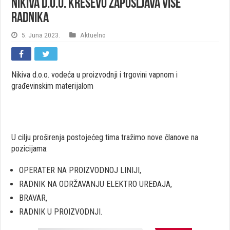
Nikiva d.o.o. Kreševo zapošljava više
radnika
5. Juna 2023.
Aktuelno
Nikiva d.o.o. vodeća u proizvodnji i trgovini vapnom i
građevinskim materijalom
U cilju proširenja postojećeg tima tražimo nove članove na
pozicijama:
OPERATER NA PROIZVODNOJ LINIJI,
RADNIK NA ODRŽAVANJU ELEKTRO UREĐAJA,
BRAVAR,
RADNIK U PROIZVODNJI.