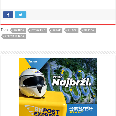
Tags
FOJNICA
IZDVOJENO
PAZAR
PIJACA
SRIJEDA
ZELENA PIJACA