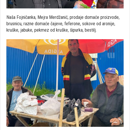
Naša Fojničanka, Mejra Merdžanić, prodaje domaće proizvode,
brusnicu, razne domaće čajeve, feferone, sokove od aronije,
kruške, jabuke, pekmez od kruške, šipurka, bestilj.