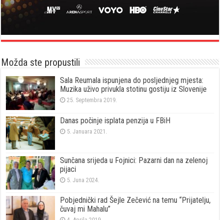
Možda ste propustili
Sala Reumala ispunjena do posljednjeg mjesta:
Muzika uživo privukla stotinu gostiju iz Slovenije
25. Septembra 2019.
Danas počinje isplata penzija u FBiH
5. Januara 2021.
Sunčana srijeda u Fojnici: Pazarni dan na zelenoj
pijaci
5. Juna 2024.
Pobjednički rad Šejle Zečević na temu “Prijatelju,
čuvaj mi Mahalu”
4. Aprila 2019.