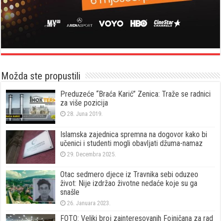
Možda ste propustili
Preduzeće “Braća Karić” Zenica: Traže se radnici
za više pozicija
28. Juna 2019.
Islamska zajednica spremna na dogovor kako bi
učenici i studenti mogli obavljati džuma-namaz
29. Decembra 2025.
Otac sedmero djece iz Travnika sebi oduzeo
život: Nije izdržao životne nedaće koje su ga
snašle
26. Januara 2023.
FOTO: Veliki broj zainteresovanih Fojničana za rad