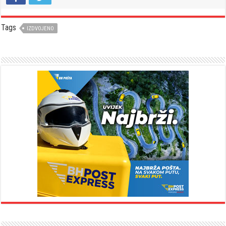
Tags
IZDVOJENO