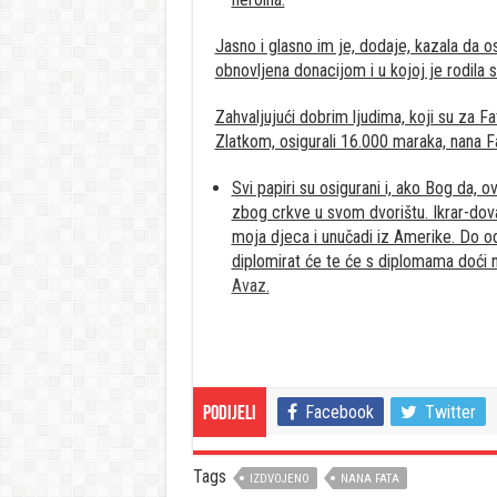
Jasno i glasno im je, dodaje, kazala da o
obnovljena donacijom i u kojoj je rodila
Zahvaljujući dobrim ljudima, koji su za F
Zlatkom, osigurali 16.000 maraka, nana Fa
Svi papiri su osigurani i, ako Bog da,
zbog crkve u svom dvorištu. Ikrar-dova 
moja djeca i unučadi iz Amerike. Do od
diplomirat će te će s diplomama doći n
Avaz
.
Facebook
Twitter
Podijeli
Tags
IZDVOJENO
NANA FATA