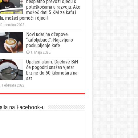
besplatno prevozi djecu s
poteškoćama u razvoju: Ako
možeš dati 5 KM za kafu i
lu, možeš pomoći i djeci!
 Decembra 2023.
Novi udar na džepove
“kafoljubaca”: Najavljeno
poskupljenje kafe
1. Maja 2025.
Upaljen alarm: Dijelove BiH
će pogoditi snažan vjetar
brzine do 50 kilometara na
sat
. Februara 2022.
lla na Facebook-u