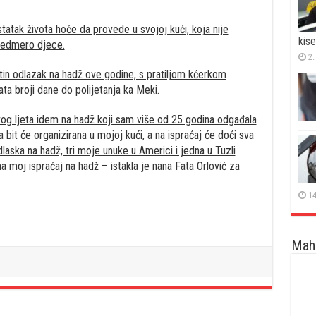
statak života hoće da provede u svojoj kući, koja nije
kise
 sedmero djece.
2.
atin odlazak na hadž ove godine, s pratiljom kćerkom
ta broji dane do polijetanja ka Meki.
 ovog ljeta idem na hadž koji sam više od 25 godina odgađala
bit će organizirana u mojoj kući, a na ispraćaj će doći sva
laska na hadž, tri moje unuke u Americi i jedna u Tuzli
a moj ispraćaj na hadž – istakla je nana Fata Orlović za
14
Maha