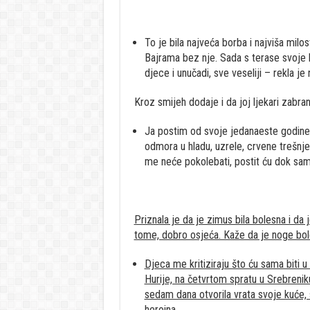
To je bila najveća borba i najviša milos
Bajrama bez nje. Sada s terase svoje ku
djece i unučadi, sve veseliji – rekla je
Kroz smijeh dodaje i da joj ljekari zabranj
Ja postim od svoje jedanaeste godine. 
odmora u hladu, uzrele, crvene trešnj
me neće pokolebati, postit ću dok sam 
Priznala je da je zimus bila bolesna i da 
tome, dobro osjeća. Kaže da je noge bole
Djeca me kritiziraju što ću sama biti u
Hurije, na četvrtom spratu u Srebreniku
sedam dana otvorila vrata svoje kuće, s
heroina.