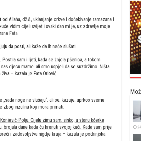
t od Allaha, dž.š., uklanjanje crkve i dočekivanje ramazana i
će vidim cijeli svijet i svaki dan mi je, uz zdravlje moje
 nana Fata.
uju da posti, ali kaže da ih neće slušati.
Postila sam i ljeti, kada se žnjela pšenica, a tokom
e nas djecu mame, ali smo uspjeli da se suzdržimo. Ništa
živa – kazala je Fata Orlović.
Možd
je „sada noge ne slušaju“, ali se, kazuje, uprkos svemu
 zbog inzulina koji mora primati.
 Konjević-Polju. Cijelu zimu sam, sinko, u stanu kćerke
, brojala dane kada ću krenuti svojoj kući. Kada sam prije
24
reći i zadovoljstvu nigdje kraja – kazala je podrinjska