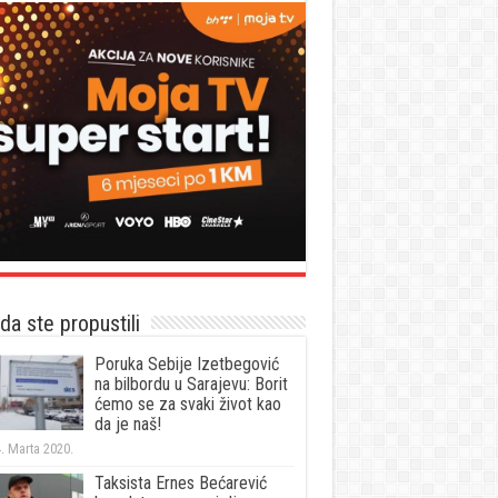
a ste propustili
Poruka Sebije Izetbegović
na bilbordu u Sarajevu: Borit
ćemo se za svaki život kao
da je naš!
. Marta 2020.
Taksista Ernes Bećarević