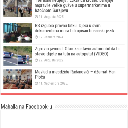
“Neradna nedjelja”, Lukavica krcata: Sarajlije
napravile velike gužve u supermarketima u
Istočnom Sarajevu
31. Augusta 2025.
RS izgubio pravnu bitku: Djeci u svim
dokumentima mora biti upisan bosanski jezik
17. Januara 2024.
Zgrozio javnost: Otac zaustavio automobil da bi
stavio dijete na tutu na autoputu! (VIDEO)
29. Augusta 2022.
Mevlud u mesdžidu Radanovići – džemat Han
Ploča
11. Septembra 2025.
Mahalla na Facebook-u