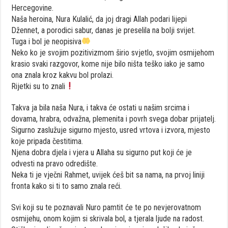
Hercegovine.
Naša heroina, Nura Kulalić, da joj dragi Allah podari lijepi
Džennet, a porodici sabur, danas je preselila na bolji svijet.
Tuga i bol je neopisiva
Neko ko je svojim pozitivizmom širio svjetlo, svojim osmijehom
krasio svaki razgovor, kome nije bilo ništa teško iako je samo
ona znala kroz kakvu bol prolazi.
Rijetki su to znali
Takva ja bila naša Nura, i takva će ostati u našim srcima i
dovama, hrabra, odvažna, plemenita i povrh svega dobar prijatelj.
Sigurno zaslužuje sigurno mjesto, usred vrtova i izvora, mjesto
koje pripada čestitima.
Njena dobra djela i vjera u Allaha su sigurno put koji će je
odvesti na pravo odredište.
Neka ti je vječni Rahmet, uvijek ćeš bit sa nama, na prvoj liniji
fronta kako si ti to samo znala reći.
Svi koji su te poznavali Nuro pamtit će te po nevjerovatnom
osmijehu, onom kojim si skrivala bol, a tjerala ljude na radost.