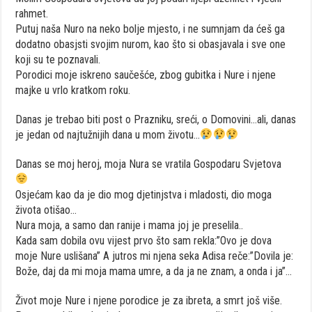
rahmet.
Putuj naša Nuro na neko bolje mjesto, i ne sumnjam da ćeš ga
dodatno obasjsti svojim nurom, kao što si obasjavala i sve one
koji su te poznavali.
Porodici moje iskreno saučešće, zbog gubitka i Nure i njene
majke u vrlo kratkom roku.
Danas je trebao biti post o Prazniku, sreći, o Domovini…ali, danas
je jedan od najtužnijih dana u mom životu…
Danas se moj heroj, moja Nura se vratila Gospodaru Svjetova
Osjećam kao da je dio mog djetinjstva i mladosti, dio moga
života otišao…
Nura moja, a samo dan ranije i mama joj je preselila..
Kada sam dobila ovu vijest prvo što sam rekla:”Ovo je dova
moje Nure uslišana” A jutros mi njena seka Adisa reče:”Dovila je:
Bože, daj da mi moja mama umre, a da ja ne znam, a onda i ja”…
Život moje Nure i njene porodice je za ibreta, a smrt još više.