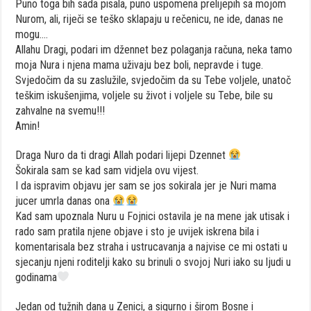
Puno toga bih sada pisala, puno uspomena prelijepih sa mojom
Nurom, ali, riječi se teško sklapaju u rečenicu, ne ide, danas ne
mogu….
Allahu Dragi, podari im džennet bez polaganja računa, neka tamo
moja Nura i njena mama uživaju bez boli, nepravde i tuge.
Svjedočim da su zaslužile, svjedočim da su Tebe voljele, unatoč
teškim iskušenjima, voljele su život i voljele su Tebe, bile su
zahvalne na svemu!!!
Amin!
Draga Nuro da ti dragi Allah podari lijepi Dzennet
Šokirala sam se kad sam vidjela ovu vijest.
I da ispravim objavu jer sam se jos sokirala jer je Nuri mama
jucer umrla danas ona
Kad sam upoznala Nuru u Fojnici ostavila je na mene jak utisak i
rado sam pratila njene objave i sto je uvijek iskrena bila i
komentarisala bez straha i ustrucavanja a najvise ce mi ostati u
sjecanju njeni roditelji kako su brinuli o svojoj Nuri iako su ljudi u
godinama
Jedan od tužnih dana u Zenici, a sigurno i širom Bosne i