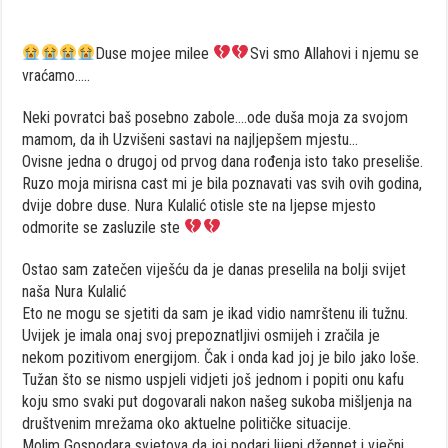
Duse mojee milee
Svi smo Allahovi i njemu se
vraćamo…..
Neki povratci baš posebno zabole….ode duša moja za svojom
mamom, da ih Uzvišeni sastavi na najljepšem mjestu…
Ovisne jedna o drugoj od prvog dana rođenja isto tako preseliše.
Ruzo moja mirisna cast mi je bila poznavati vas svih ovih godina,
dvije dobre duse. Nura Kulalić otisle ste na ljepse mjesto
odmorite se zasluzile ste
Ostao sam zatečen viješću da je danas preselila na bolji svijet
naša Nura Kulalić
Eto ne mogu se sjetiti da sam je ikad vidio namrštenu ili tužnu.
Uvijek je imala onaj svoj prepoznatljivi osmijeh i zračila je
nekom pozitivom energijom. Čak i onda kad joj je bilo jako loše.
Tužan što se nismo uspjeli vidjeti još jednom i popiti onu kafu
koju smo svaki put dogovarali nakon našeg sukoba mišljenja na
društvenim mrežama oko aktuelne političke situacije.
Molim Gospodara svjetova da joj podari lijepi džennet i vječni