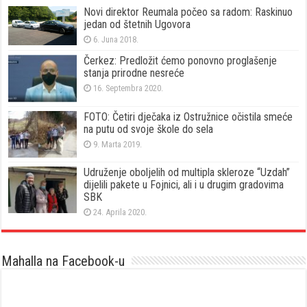
Novi direktor Reumala počeo sa radom: Raskinuo
jedan od štetnih Ugovora
6. Juna 2018.
Čerkez: Predložit ćemo ponovno proglašenje
stanja prirodne nesreće
16. Septembra 2020.
FOTO: Četiri dječaka iz Ostružnice očistila smeće
na putu od svoje škole do sela
9. Marta 2019.
Udruženje oboljelih od multipla skleroze “Uzdah”
dijelili pakete u Fojnici, ali i u drugim gradovima
SBK
24. Aprila 2020.
Mahalla na Facebook-u