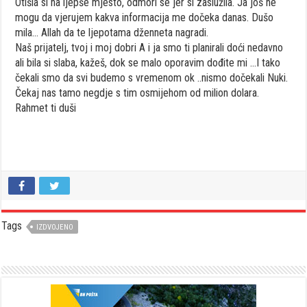
Otišla si na ljepše mjesto, odmori se jer si zaslužila. Ja još ne
mogu da vjerujem kakva informacija me dočeka danas. Dušo
mila… Allah da te ljepotama dženneta nagradi.
Naš prijatelj, tvoj i moj dobri A i ja smo ti planirali doći nedavno
ali bila si slaba, kažeš, dok se malo oporavim dođite mi …I tako
čekali smo da svi budemo s vremenom ok ..nismo dočekali Nuki.
Čekaj nas tamo negdje s tim osmijehom od milion dolara.
Rahmet ti duši
Tags
IZDVOJENO