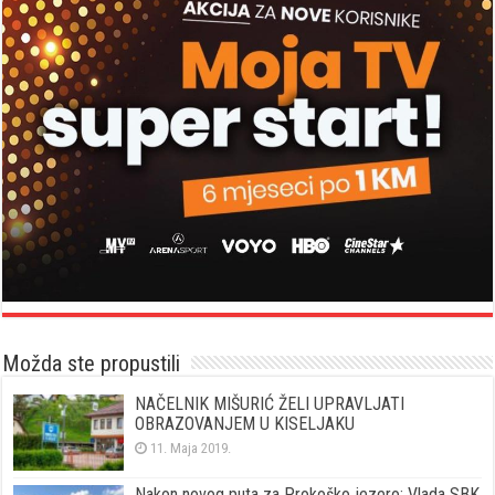
Možda ste propustili
NAČELNIK MIŠURIĆ ŽELI UPRAVLJATI
OBRAZOVANJEM U KISELJAKU
11. Maja 2019.
Nakon novog puta za Prokoško jezero: Vlada SBK