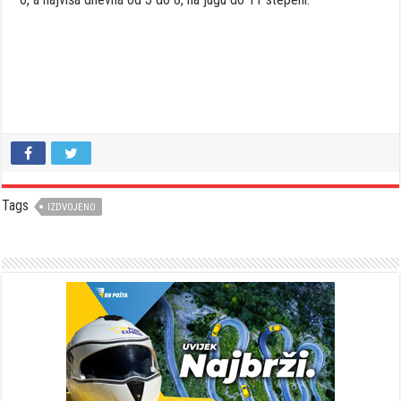
Tags
IZDVOJENO