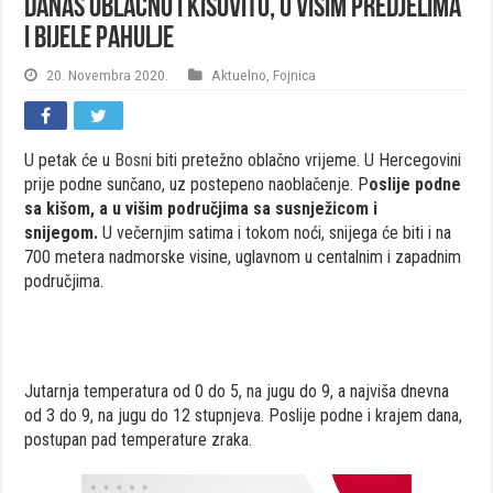
Danas oblačno i kišovito, u višim predjelima
i bijele pahulje
20. Novembra 2020.
Aktuelno
,
Fojnica
U petak će u
Bosni
biti pretežno oblačno vrijeme. U Hercegovini
prije podne sunčano, uz postepeno naoblačenje. P
oslije podne
sa kišom, a u višim područjima sa susnježicom i
snijegom.
U večernjim satima i tokom noći, snijega će biti i na
700 metera nadmorske visine, uglavnom u centalnim i zapadnim
područjima.
Jutarnja temperatura od 0 do 5, na jugu do 9, a najviša dnevna
od 3 do 9, na jugu do 12 stupnjeva. Poslije podne i krajem dana,
postupan pad temperature zraka.