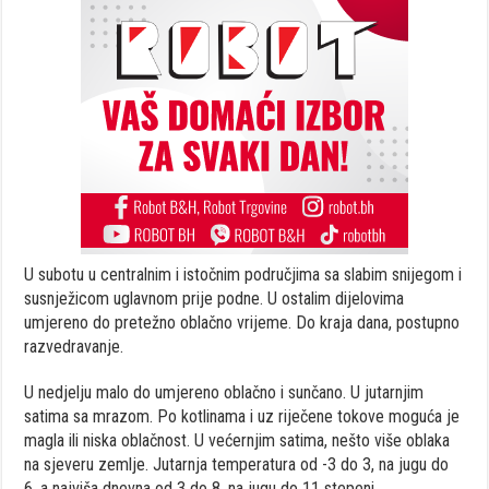
U subotu u centralnim i istočnim područjima sa slabim snijegom i
susnježicom uglavnom prije podne. U ostalim dijelovima
umjereno do pretežno oblačno vrijeme. Do kraja dana, postupno
razvedravanje.
U nedjelju malo do umjereno oblačno i sunčano. U jutarnjim
satima sa mrazom. Po kotlinama i uz riječene tokove moguća je
magla ili niska oblačnost. U većernjim satima, nešto više oblaka
na sjeveru zemlje. Jutarnja temperatura od -3 do 3, na jugu do
6, a najviša dnevna od 3 do 8, na jugu do 11 stepeni.