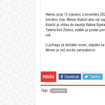
Naime, prije 15 mjeseci, u novembru 202
Emrahov otac Mirnes Kulačić ubio nje sup
Kulačić je otišao do naselja Babina Rijek
Talama kod Zenice, odakle je poslao poru
voli.
U potragu za nestalim ocem, zajedno sa po
Mirnes je već izvršio samoubistvo.
Facebook
Twitter
Podijeli
Tags
IZDVOJENO