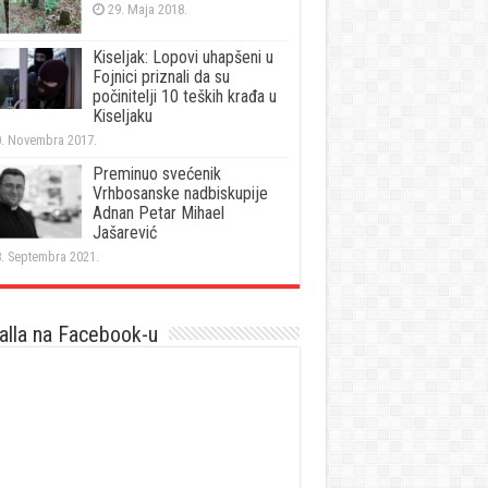
29. Maja 2018.
Kiseljak: Lopovi uhapšeni u
Fojnici priznali da su
počinitelji 10 teških krađa u
Kiseljaku
. Novembra 2017.
Preminuo svećenik
Vrhbosanske nadbiskupije
Adnan Petar Mihael
Jašarević
. Septembra 2021.
lla na Facebook-u