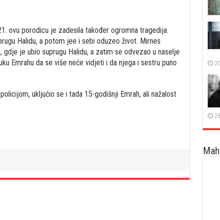
1. ovu porodicu je zadesila također ogromna tragedija.
rugu Halidu, a potom jee i sebi oduzeo život. Mirnes
a, gdje je ubio suprugu Halidu, a zatim se odvezao u naselje
ku Emrahu da se više neće vidjeti i da njega i sestru puno
20
licijom, uključio se i tada 15-godišnji Emrah, ali nažalost
28
Maha