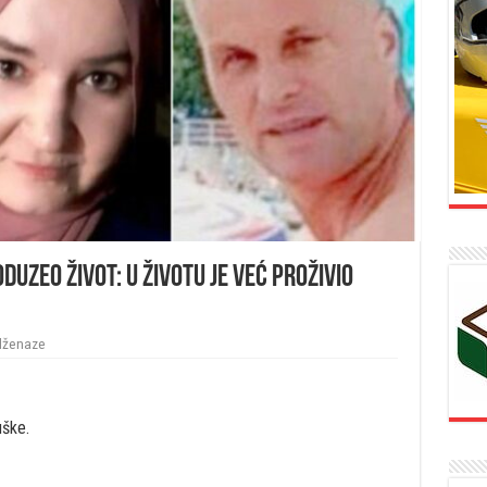
 oduzeo život: U životu je već proživio
 dženaze
uške.