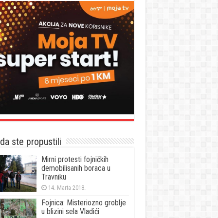
a ste propustili
Mirni protesti fojničkih
demobilisanih boraca u
Travniku
14. Marta 2018.
Fojnica: Misteriozno groblje
u blizini sela Vladići