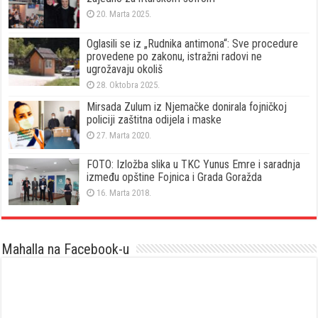
20. Marta 2025.
Oglasili se iz „Rudnika antimona“: Sve procedure
provedene po zakonu, istražni radovi ne
ugrožavaju okoliš
28. Oktobra 2025.
Mirsada Zulum iz Njemačke donirala fojničkoj
policiji zaštitna odijela i maske
27. Marta 2020.
FOTO: Izložba slika u TKC Yunus Emre i saradnja
između opštine Fojnica i Grada Goražda
16. Marta 2018.
Mahalla na Facebook-u