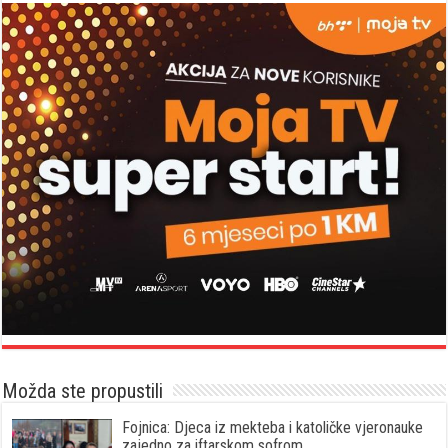
Možda ste propustili
Fojnica: Djeca iz mekteba i katoličke vjeronauke
zajedno za iftarskom sofrom