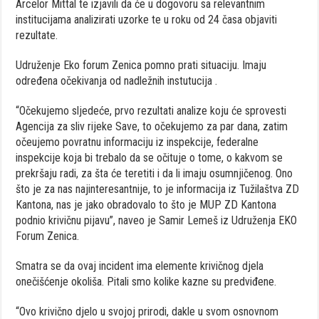
Arcelor Mittal te izjavili da će u dogovoru sa relevantnim
institucijama analizirati uzorke te u roku od 24 časa objaviti
rezultate.
Udruženje Eko forum Zenica pomno prati situaciju. Imaju
određena očekivanja od nadležnih instutucija .
“Očekujemo sljedeće, prvo rezultati analize koju će sprovesti
Agencija za sliv rijeke Save, to očekujemo za par dana, zatim
očeujemo povratnu informaciju iz inspekcije, federalne
inspekcije koja bi trebalo da se očituje o tome, o kakvom se
prekršaju radi, za šta će teretiti i da li imaju osumnjičenog. Ono
što je za nas najinteresantnije, to je informacija iz Tužilaštva ZD
Kantona, nas je jako obradovalo to što je MUP ZD Kantona
podnio krivičnu pijavu”, naveo je Samir Lemeš iz Udruženja EKO
Forum Zenica.
Smatra se da ovaj incident ima elemente krivičnog djela
onečišćenje okoliša. Pitali smo kolike kazne su predviđene.
“Ovo krivično djelo u svojoj prirodi, dakle u svom osnovnom