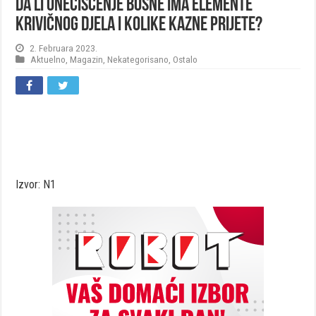
Da li onečišćenje Bosne ima elemente
krivičnog djela i kolike kazne prijete?
2. Februara 2023.
Aktuelno
,
Magazin
,
Nekategorisano
,
Ostalo
Izvor: N1