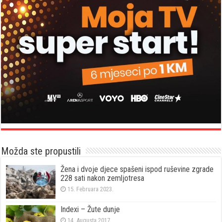
Možda ste propustili
Žena i dvoje djece spašeni ispod ruševine zgrade
228 sati nakon zemljotresa
15. Februara 2023.
Indexi – Žute dunje
14. Augusta 2017.