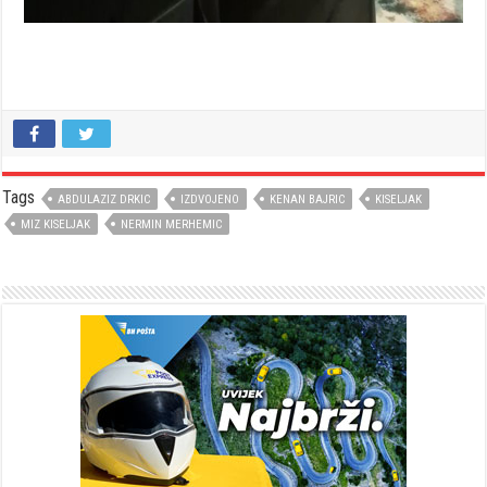
Tags
ABDULAZIZ DRKIC
IZDVOJENO
KENAN BAJRIC
KISELJAK
MIZ KISELJAK
NERMIN MERHEMIC