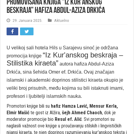
Promovisana knjiga “Iz Kur'anskog
beskraja” hafiza Abdul-Aziza Drkića
29. Januara 2025.
Aktuelno
U velikoj sali hotela Hils u Sarajevu sinoć je održana
“Iz Kur'anskog beskraja –
promocija knjige
Stilistika kiraeta”
autora hafiza Abdul-Aziza
Drkića, sina šehida Omer ef. Drkića. Ovaj značajan
islamski i akademski doprinos stilistici kiraeta okupio je
veliki broj prisutnih, među kojima su bili istaknuti imami,
profesori i ljubitelji islamskih nauka.
Promotori knjige bili su
hafiz Hamza Lavić, Mensur Kerla,
Elmir Mašić
te gost iz Alžira,
šejh Ahmed Chaoch
, dok je
moderator promocije bio
Resul ef. Alić
. Svi promotori su
naglasili važnost ove knjige u proučavanju stilskih i lingvističkih
nijansi kiraeta, te njen doprinos razumijevanju kur'anskog teksta i