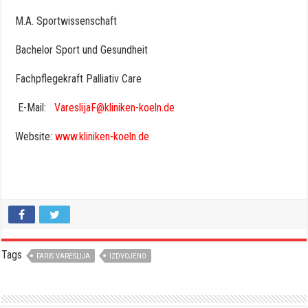
M.A. Sportwissenschaft​
Bachelor​ Sport und Gesundheit​
Fachpflegekraft Palliativ Care
​ ​E-Mail:​ ​ ​
VareslijaF@kliniken-koeln.de
Website:​
www.kliniken-koeln.de
Tags
FARIS VARESLIJA
IZDVOJENO