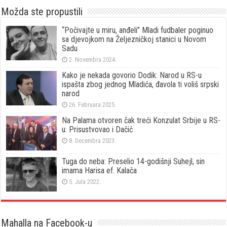
Možda ste propustili
“Počivajte u miru, anđeli” Mladi fudbaler poginuo
sa djevojkom na Željezničkoj stanici u Novom
Sadu
2. Novembra 2024.
Kako je nekada govorio Dodik: Narod u RS-u
ispašta zbog jednog Mladića, đavola ti voliš srpski
narod
26. Februara 2025.
Na Palama otvoren čak treći Konzulat Srbije u RS-
u: Prisustvovao i Dačić
8. Decembra 2023.
Tuga do neba: Preselio 14-godišnji Suhejl, sin
imama Harisa ef. Kalača
5. Jula 2022.
Mahalla na Facebook-u