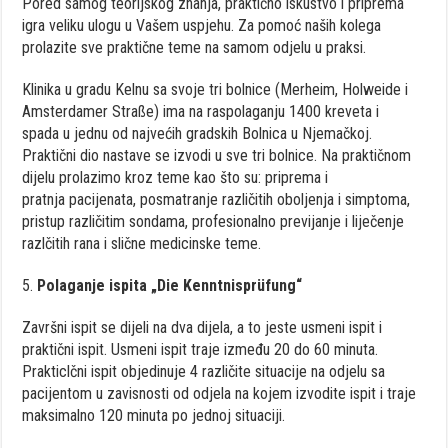
Pored
samog
teorijskog
znanja
,
praktično
iskustvo
i
priprema
igra
veliku
ulogu
u
Vašem
uspjehu
. Za
pomoć
naših k
olega
prolazite
sve
praktične
teme
na
samom
odjelu
u
praksi
.
Klinika u
gradu
Kelnu
sa
svoje
tri
bolnice
(
Merheim
,
Holweide
i
Amsterdamer Straße)
ima
na
raspolaganju
1400
kreveta
i
spada
u
jednu
od
najvećih
gradskih
Bolnica
u
Njemačkoj
.
Praktični
dio
nastave
se
izvodi
u
sve
tri
bolnice
. Na
praktičnom
dijelu
prolazimo
kroz
teme
kao što
su
:
priprema
i
pratnja
pacijenata
,
posmatranje
različitih
oboljenja
i
simptoma
,
pristup
različitim
sondama
,
profesionalno
previjan
je
i
liječenje
razlčitih
rana
i
slične
medicinske
teme
.
5.
Polaganje
ispita
„
Die Kenntnisprüfung
“
Završni
ispit
se
dijeli
na
dva
dijela
, a
to
jeste
usmeni
ispit
i
praktični
ispit
.
Usmeni
ispit
traje
između
20 do 60
minuta
.
Prakticlčni
ispit
objedinuje
4
različite
situacije
na
odjelu
sa
pacijentom
u
zavisnosti
od
odjela
na
kojem
izvodite
ispit
i
traje
maksimalno
120
minuta
po
jednoj
situaciji
.