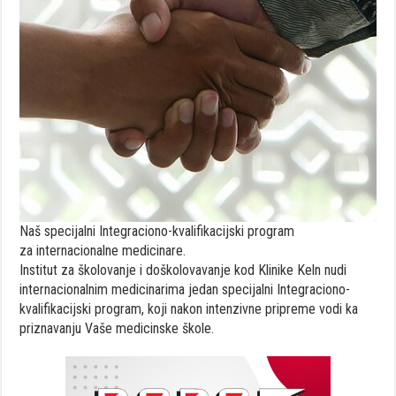
Naš
specijalni
Integraciono-kvalifikacijski
program
za
internacionalne
medicinare
.
Institut
za
š
kolovanje
i
doškolovavanje
kod
Klinike
Keln
nudi
internacionalnim
medicinarima
jedan
specijalni
Integraciono-
kvalifikacijski
program
,
koji
nakon
intenzivne
pripreme
vodi
ka
priznavanju
Vaše
medicinske
š
kole
.