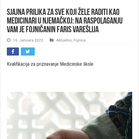
Sjajna prilika za sve koji žele raditi kao
medicinari u Njemačkoj: Na raspolaganju
Vam je Fojničanin Faris Varešlija
16. Januara 2023.
Aktuelno
,
Fojnica
Kvalifikacija
za
priznavanje
Medicinske
š
kole