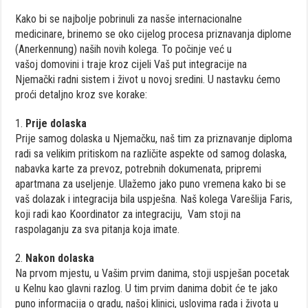
Kako
bi se
najbolje
pobrinuli
za
nasše
internacionalne
medicinare
,
brinemo
se
oko
cijelog
procesa
priznavanja
diplome
(Anerkennung)
naših
novih
kolega
.
To
počinje
već
u
vašoj
domovini
i
traje
kroz
cijeli
Vaš
put
integracije
na
Njemački
radni
sistem
i ž
ivot
u
novoj
sredini
. U
nastavku
ć
emo
proći
detaljno
kroz
sve
korake
:
1.
Prije
dolaska
Prije
samog
dolaska
u
Njemačku
,
naš
tim
za
priznavanje
diploma
radi
sa
velikim
pritiskom
na
različite
aspekte
od
samog
dolaska
,
nabavka
karte
za
prevoz
,
potrebnih
dokumenata
,
pripremi
apartmana
za
useljenje
.
Ulažemo
jako
puno
vremena
kako
bi se
vaš
dolazak
i
integracija
bila
uspješna
.
Naš k
olega
Varešlija
Faris,
koji
radi
kao
Koordinator
za i
ntegraciju
,
Vam
stoji
na
raspolaganju
za
sva
pitanja
koja
imate
.
2.
Nakon
dolaska
Na
prvom
mjestu
, u
Vašim
prvim
danima
,
stoji
uspješan
pocetak
u
Kelnu
kao
glavni
razlog
. U tim
prvim
danima
dobit
će
te
jako
puno
informacija
o
gradu
,
našoj
klinici
,
uslovima
rada
i ž
ivota
u