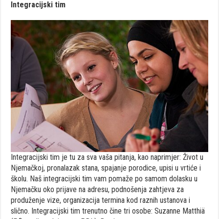
Integracijski
tim
Integracijski
tim je tu
za
sva
vaša
pitanja
,
kao
naprimjer
: Ž
ivot
u
N
jemačkoj
,
pronalazak
stana
,
spajanje
porodice
,
upisi
u
vrtiće
i
š
kolu
. Naš
integracijski
tim
vam
pomaže
po
samom
dolasku
u
Njemačku
oko
prijave
na
adresu
,
podnošenja
zahtjeva
za
produženje
vize
,
organizacija
termina
kod
raznih
ustanova
i
slično
.
Integracijski
tim
trenutno
čine
tri
osobe
: Suzanne
Matthiä