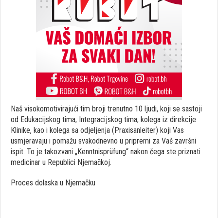
Naš
visokomotivirajući
tim
broji
trenutno
10
ljudi
,
koji
se
sastoji
od
Edukacijskog
tima
,
Integracijskog
tima
,
kolega
iz
direkcije
Klinike
,
kao
i
kolega
sa
odjeljenja
(Praxisanleiter)
koji
Vas
usmjeravaju
i
pomažu
svakodnevno
u
pripremi
za
Vaš
završni
ispit
.
To
je
takozvani
„Kenntnisprüfung“
nakon
č
ega
ste
priznati
medicinar
u
Republici
Njemačkoj
.
Proces
dolaska
u
Njemačku