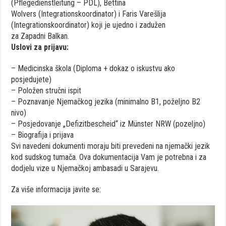
(Pflegedienstleitung – PDL), Bettina
Wolvers
(Integrationskoordinator) i Faris
Varešlija
(Integrationskoordinator)
koji
je
ujedno
i
zadužen
za
Z
apadni
B
alkan
.
Uslovi
za
prijavu
:
–
Medicinska
š
kola
(
Diploma
+
dokaz
o
iskustvu
ako
posjedujete
)
–
Položen
stručni
ispit
–
Poznavanje
Njemačkog
jezika
(
minimalno
B1,
poželjno
B2
nivo
)
–
Posjedovanje
„Defizitbescheid“
iz
Münster NRW (
pozeljno
)
–
Biografija
i
prijava
Svi
navedeni
dokumenti
moraju
biti
prevedeni
na
njemački
jezik
kod
sudskog
tumača
. Ova
dokumentacija
Vam
je
potrebna
i
za
dodjelu
vize
u
Njemačkoj
ambasadi
u
Sarajevu
.
Za
više
informacija
javite
se: