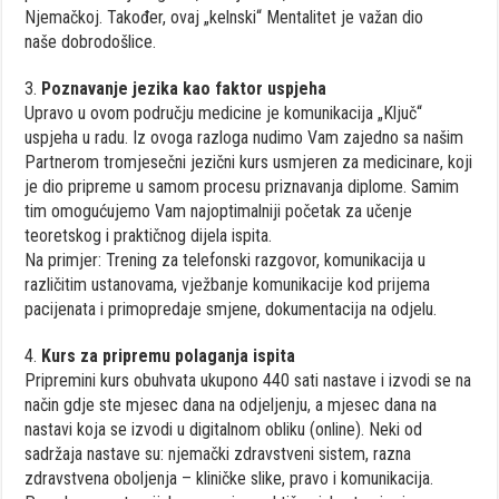
Njemačkoj
.
Također
,
ovaj
„
kelnski
“
Mentalitet
je
važan
dio
naše
dobrodošlice
.
3.
Poznavanje
jezika
kao
faktor
uspjeha
Upravo
u
ovom
području
medicine
je
komunikacija
„
Ključ
“
uspjeha
u
radu
.
Iz
ovoga
razloga
nudimo
Vam
zajedno
sa
našim
Partnerom
tromjesečni
jezični
kurs
usmjeren
za
medicinare
,
koji
je
dio
pripreme
u
samom
procesu
priznavanja
diplome
.
Samim
tim
omogućujemo
Vam
najoptimalniji
početak
za
učenje
teoretskog
i
praktičnog
dijela
ispita
.
Na
primjer
:
Trening
za
telefonski
razgovor
,
komunikacija
u
različitim
ustanovama
,
vježbanje
komunikacije
kod
prijema
pacijenata
i
primopredaje
smjene
,
dokumentacija
na
odjelu
.
4.
Kurs
za
pripremu
polaganja
ispita
Pripremini
kurs
obuhvata
ukupono
440
sa
ti
nastave
i
izvodi
se na
način
gdje
ste
mjesec
dana
na
odjeljenju
, a
mjesec
dana
na
nastavi
koja
se
izvodi
u
digitalnom
obliku
(online).
Neki
od
sadržaja
nastave
su
:
njemački
zdravstveni
sistem
,
razna
zdravstvena
oboljenja
–
kliničke
slike
,
pravo
i
komunikacija
.