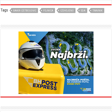
Tags
BAKIR IZETBEGOVIC
FOJNICA
IZDVOJENO
SDA
TRAVNIK