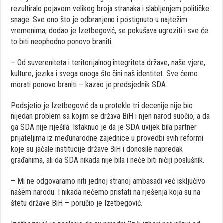
rezultiralo pojavom velikog broja stranaka i slabljenjem političke
snage. Sve ono što je odbranjeno i postignuto u najtežim
vremenima, dodao je Izetbegović, se pokušava ugroziti i sve će
to biti neophodno ponovo braniti.
– Od suvereniteta i teritorijalnog integriteta države, naše vjere,
kulture, jezika i svega onoga što čini naš identitet. Sve ćemo
morati ponovo braniti – kazao je predsjednik SDA.
Podsjetio je Izetbegović da u protekle tri decenije nije bio
nijedan problem sa kojim se država BiH i njen narod suočio, a da
ga SDA nije riješila. Istaknuo je da je SDA uvijek bila partner
prijateljima iz međunarodne zajednice u provedbi svih reformi
koje su jačale institucije države BiH i donosile napredak
građanima, ali da SDA nikada nije bila i neće biti ničiji poslušnik.
– Mi ne odgovaramo niti jednoj stranoj ambasadi već isključivo
našem narodu. I nikada nećemo pristati na rješenja koja su na
štetu države BiH – poručio je Izetbegović.