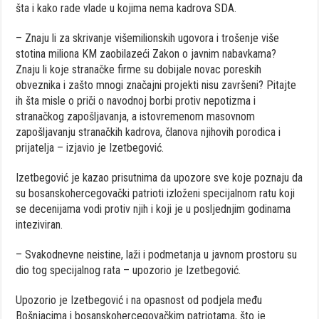
šta i kako rade vlade u kojima nema kadrova SDA.
– Znaju li za skrivanje višemilionskih ugovora i trošenje više
stotina miliona KM zaobilazeći Zakon o javnim nabavkama?
Znaju li koje stranačke firme su dobijale novac poreskih
obveznika i zašto mnogi značajni projekti nisu završeni? Pitajte
ih šta misle o priči o navodnoj borbi protiv nepotizma i
stranačkog zapošljavanja, a istovremenom masovnom
zapošljavanju stranačkih kadrova, članova njihovih porodica i
prijatelja – izjavio je Izetbegović.
Izetbegović je kazao prisutnima da upozore sve koje poznaju da
su bosanskohercegovački patrioti izloženi specijalnom ratu koji
se decenijama vodi protiv njih i koji je u posljednjim godinama
inteziviran.
– Svakodnevne neistine, laži i podmetanja u javnom prostoru su
dio tog specijalnog rata – upozorio je Izetbegović.
Upozorio je Izetbegović i na opasnost od podjela među
Bošnjacima i bosanskohercegovačkim patriotama, što je