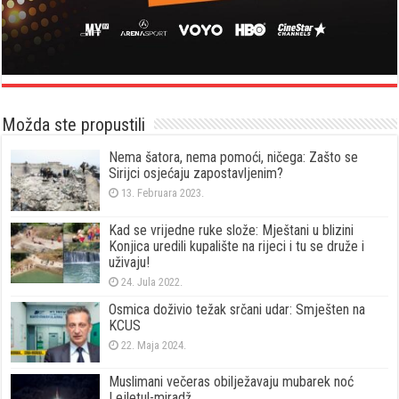
Možda ste propustili
Nema šatora, nema pomoći, ničega: Zašto se
Sirijci osjećaju zapostavljenim?
13. Februara 2023.
Kad se vrijedne ruke slože: Mještani u blizini
Konjica uredili kupalište na rijeci i tu se druže i
uživaju!
24. Jula 2022.
Osmica doživio težak srčani udar: Smješten na
KCUS
22. Maja 2024.
Muslimani večeras obilježavaju mubarek noć
Lejletul-miradž