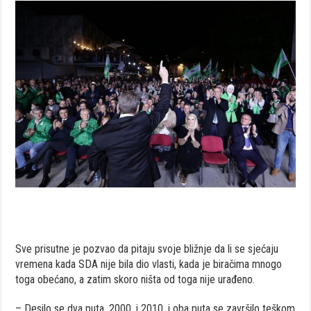
Sve prisutne je pozvao da pitaju svoje bližnje da li se sjećaju
vremena kada SDA nije bila dio vlasti, kada je biračima mnogo
toga obećano, a zatim skoro ništa od toga nije urađeno.
– Desilo se dva puta, 2000. i 2010, i oba puta se završilo teškom