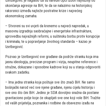
Izetbegović je naglasio da su naredni Opći izbori najvažniji od
okončanja agresije na BiH, te da se nalazimo na historijskoj
raksrsnici između najteže postratne krize i najvećeg
ekonomskog zamaha.
– Stvoreni su svi uvjeti da krenemo u najveći napredak, u
masovnu izgradnju saobraćajne i energetske infrastrukture,
uprovedbu najvažnijih reformi, u suštinsku borbu protiv korupcije
i kriminala, te u popravljanje životnog standarda – kazao je
Izetbegović.
Pozvao je Izetbegović sve građane da podrže stranku koja ima
jasnu ideologiju, precizan program i viziju, neupitne reference i
stručne, dokazane i sposobne kadrove koji su u stanju odgovoriti
svakom zadatku.
– Ima jedna stranka koja poštuje sve što znači BiH. Ne samo
bošnjački narod već sve njene građane, njenu cijelu historiju i
sve ono što čini BiH. Jedino je SDA dovoljno snažna da postane
gravitaciono polje koje će okupljati sve one koji vole BiH. Tražite
od vaših prijatelja, poznanika i rodbine da obavezno izađu na