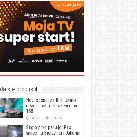
a ste propustili
Novi podaci za BiH: Umrlo
devet osoba, zaraženih još
168
14. Septembra 2020.
Stigle prve pahulje: Pao
snijeg na Bjelašnici i Jahorini