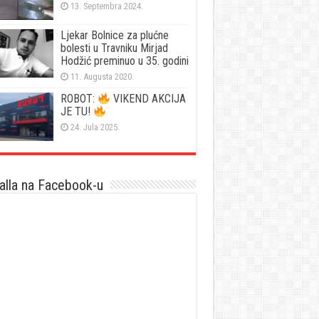
13. Septembra 2024.
Ljekar Bolnice za plućne
bolesti u Travniku Mirjad
Hodžić preminuo u 35. godini
11. Augusta 2020.
ROBOT:
VIKEND AKCIJA
JE TU!
24. Jula 2025.
lla na Facebook-u