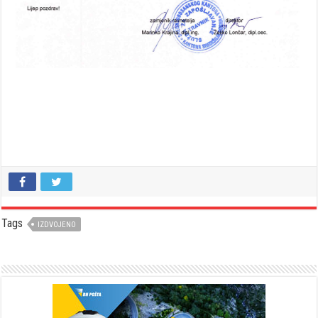
Tags
IZDVOJENO