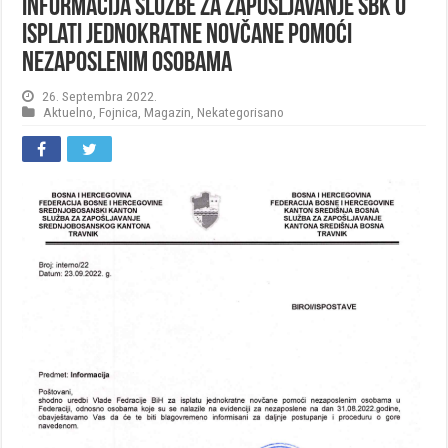
Informacija Službe za zapošljavanje SBK o
isplati jednokratne novčane pomoći
nezaposlenim osobama
26. Septembra 2022.
Aktuelno
,
Fojnica
,
Magazin
,
Nekategorisano