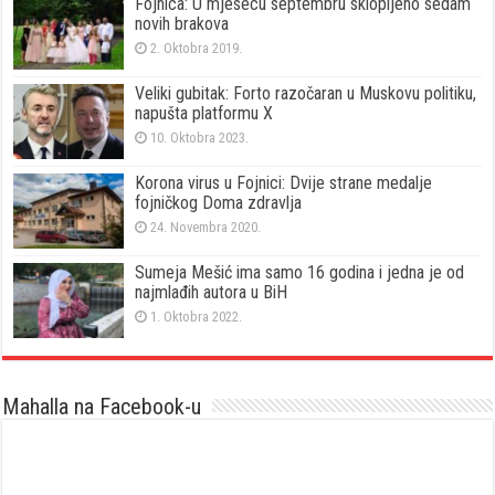
Fojnica: U mjesecu septembru sklopljeno sedam
novih brakova
2. Oktobra 2019.
Veliki gubitak: Forto razočaran u Muskovu politiku,
napušta platformu X
10. Oktobra 2023.
Korona virus u Fojnici: Dvije strane medalje
fojničkog Doma zdravlja
24. Novembra 2020.
Sumeja Mešić ima samo 16 godina i jedna je od
najmlađih autora u BiH
1. Oktobra 2022.
Mahalla na Facebook-u