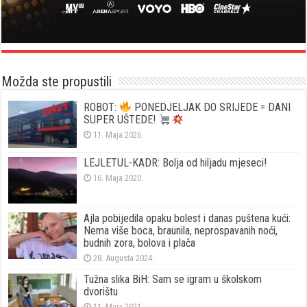
Možda ste propustili
ROBOT:
PONEDJELJAK DO SRIJEDE = DANI
SUPER UŠTEDE!
11. Maja 2026.
LEJLETUL-KADR: Bolja od hiljadu mjeseci!
16. Maja 2020.
Ajla pobijedila opaku bolest i danas puštena kući:
Nema više boca, braunila, neprospavanih noći,
budnih zora, bolova i plača
28. Augusta 2024.
Tužna slika BiH: Sam se igram u školskom
dvorištu
11. Maja 2021.