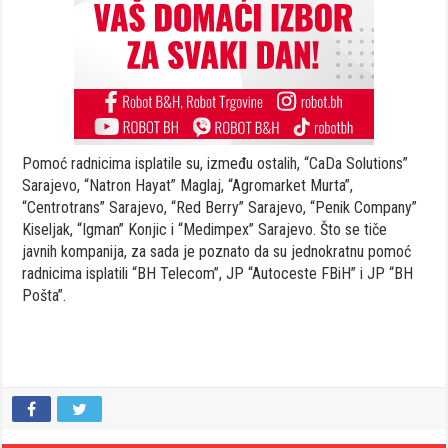
Pomoć radnicima isplatile su, između ostalih, “CaDa Solutions”
Sarajevo, “Natron Hayat” Maglaj, “Agromarket Murta”,
“Centrotrans” Sarajevo, “Red Berry” Sarajevo, “Penik Company”
Kiseljak, “Igman” Konjic i “Medimpex” Sarajevo. Što se tiče
javnih kompanija, za sada je poznato da su jednokratnu pomoć
radnicima isplatili “BH Telecom”, JP “Autoceste FBiH” i JP “BH
Pošta”.