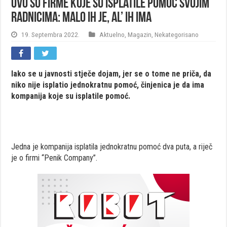
Ovo su firme koje su isplatile pomoć svojim
radnicima: Malo ih je, al’ ih ima
19. Septembra 2022.
Aktuelno
,
Magazin
,
Nekategorisano
Iako se u javnosti stječe dojam, jer se o tome ne priča, da
niko nije isplatio jednokratnu pomoć, činjenica je da ima
kompanija koje su isplatile pomoć.
Jedna je kompanija isplatila jednokratnu pomoć dva puta, a riječ
je o firmi “Penik Company”.