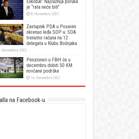
Eskobar: Najvažnija poruka
je “rata neće biti”
8. Novembra 2021.
Zastupnik PDA u Posavini
okrenuo leđa SDP-u: SDA
trenutno računa na 12
delegata u Klubu Bošnjaka
. Novembra 2022.
Penzioneri u FBiH će u
decembru dobiti 50 KM
novčane podrške
16. Decembra 2021.
lla na Facebook-u