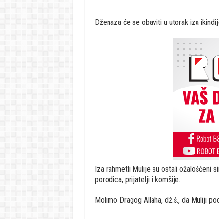
Dženaza će se obaviti u utorak iza ikind
Iza rahmetli Mulije su ostali ožalošćeni 
porodica, prijatelji i komšije.
Molimo Dragog Allaha, dž.š., da Muliji pod