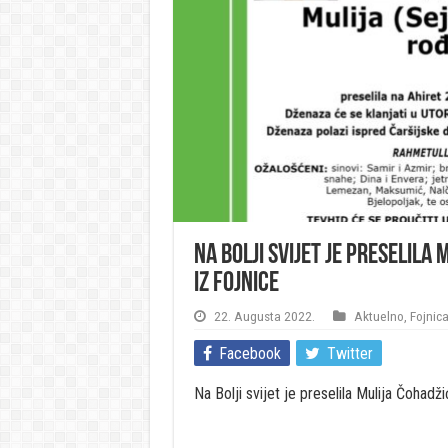
Na Bolji svijet je preselila
iz Fojnice
22. Augusta 2022.
Aktuelno
,
Fojnic
Facebook
Twitter
Na Bolji svijet je preselila Mulija Čohadži