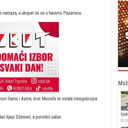
ije namaza, a ukopat će se u haremu Pazarnica.
Možd
sinovi Samir i Azmir, brat Mustafa te ostala mnogobrojna
lije
ari lijepi Džennet, a porodici sabur.
28