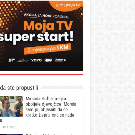
a ste propustili
Mirsada Softić, majka
oboljele djevojčice: Morala
sam joj objasniti da će
kratko živjeti, ona se nada
ku
. Jula 2023.