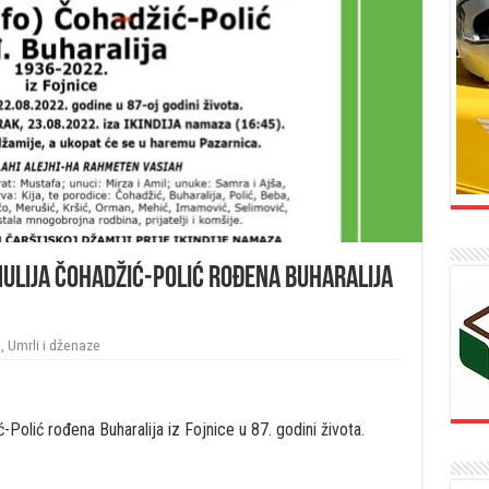
 Mulija Čohadžić-Polić rođena Buharalija
a
,
Umrli i dženaze
ć-Polić rođena Buharalija iz Fojnice u 87. godini života.