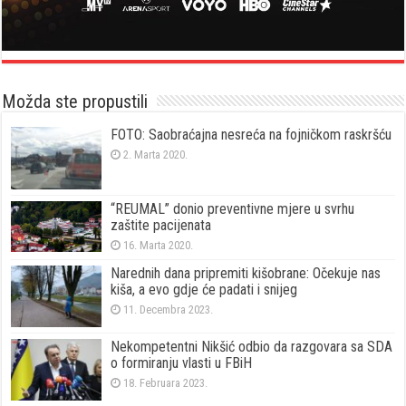
Možda ste propustili
FOTO: Saobraćajna nesreća na fojničkom raskršću
2. Marta 2020.
“REUMAL” donio preventivne mjere u svrhu
zaštite pacijenata
16. Marta 2020.
Narednih dana pripremiti kišobrane: Očekuje nas
kiša, a evo gdje će padati i snijeg
11. Decembra 2023.
Nekompetentni Nikšić odbio da razgovara sa SDA
o formiranju vlasti u FBiH
18. Februara 2023.