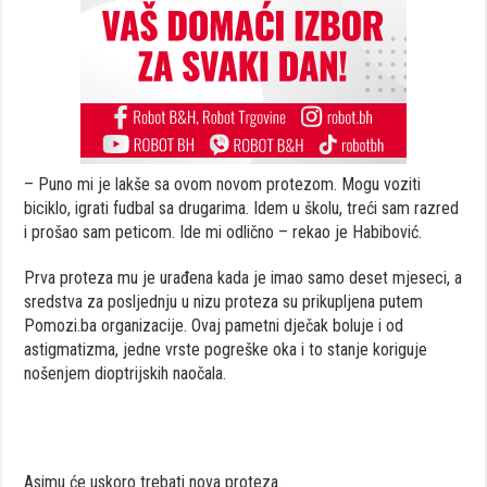
– Puno mi je lakše sa ovom novom protezom. Mogu voziti
biciklo, igrati fudbal sa drugarima. Idem u školu, treći sam razred
i prošao sam peticom. Ide mi odlično – rekao je Habibović.
Prva proteza mu je urađena kada je imao samo deset mjeseci, a
sredstva za posljednju u nizu proteza su prikupljena putem
Pomozi.ba organizacije. Ovaj pametni dječak boluje i od
astigmatizma, jedne vrste pogreške oka i to stanje koriguje
nošenjem dioptrijskih naočala.
Asimu će uskoro trebati nova proteza.