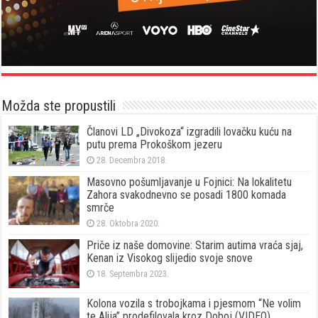
Možda ste propustili
Članovi LD „Divokoza“ izgradili lovačku kuću na
putu prema Prokoškom jezeru
28. Decembra 2018.
Masovno pošumljavanje u Fojnici: Na lokalitetu
Zahora svakodnevno se posadi 1800 komada
smrče
28. Oktobra 2020.
Priče iz naše domovine: Starim autima vraća sjaj,
Kenan iz Visokog slijedio svoje snove
18. Septembra 2023.
Kolona vozila s trobojkama i pjesmom “Ne volim
te Alija” prodefilovala kroz Doboj (VIDEO)