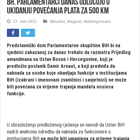
Bh. parlamentarci danas odlučuju o
ukidanju povećanja plata za 500 KM
27. Jula 2022.
Aktuelno
,
Magazin
,
Nekategorisano
Predstavnički dom Parlamentarne skupštine BiH bi na
sjednici zakazanoj za danas trebalo da razmatra Prijedlog
amandmana na Ustav Bosne i Hercegovine, koji je
predložio poslanik Damir Arnaut, a koji predviđa da
naknada za osobe koje obavljaju funkcije u institucijama
BiH (izabrani i imenovani zvaničnici i savjetnici) ne može
biti povećana za vrijeme trajanja mandata nosioca
funkcije.
U obrazloženju predloženog rješenja se navodi da Ustav BiH
sadrži anahronu odredbu da naknada za funkcionere u
institucijama BiH
ne može biti umanjena za vrijeme trajanja