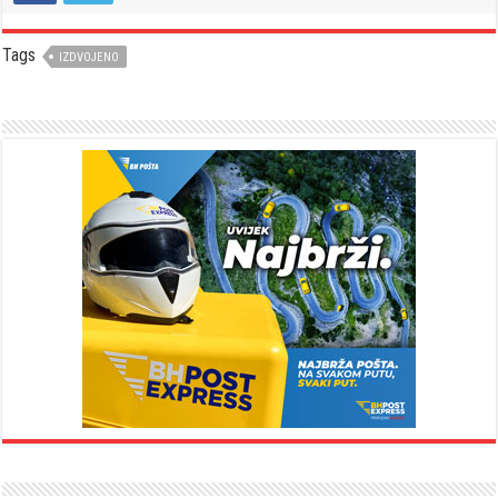
Tags
IZDVOJENO