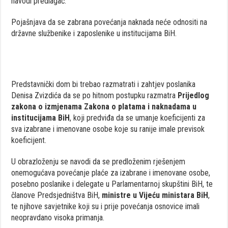
navodi predlagač.
Pojašnjava da se zabrana povećanja naknada neće odnositi na
državne službenike i zaposlenike u institucijama BiH.
Predstavnički dom bi trebao razmatrati i zahtjev poslanika
Denisa Zvizdića da se po hitnom postupku razmatra
Prijedlog
zakona o izmjenama Zakona o platama i naknadama u
institucijama BiH
, koji predviđa da se umanje koeficijenti za
sva izabrane i imenovane osobe koje su ranije imale previsok
koeficijent.
U obrazloženju se navodi da se predloženim rješenjem
onemogućava povećanje plaće za izabrane i imenovane osobe,
posebno poslanike i delegate u Parlamentarnoj skupštini BiH, te
članove Predsjedništva BiH,
ministre u Vijeću ministara BiH
,
te njihove savjetnike koji su i prije povećanja osnovice imali
neopravdano visoka primanja.